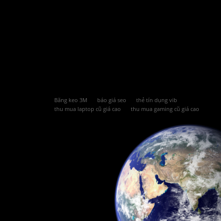
Băng keo 3M
báo giá seo
thẻ tín dụng vib
thu mua laptop cũ giá cao
thu mua gaming cũ giá cao