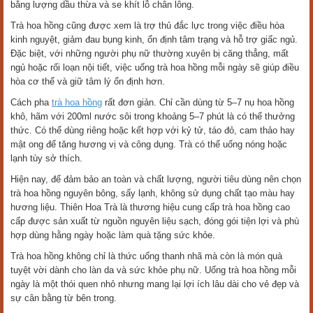
bằng lượng dầu thừa và se khít lỗ chân lông.
Trà hoa hồng cũng được xem là trợ thủ đắc lực trong việc điều hòa
kinh nguyệt, giảm đau bụng kinh, ổn định tâm trạng và hỗ trợ giấc ngủ.
Đặc biệt, với những người phụ nữ thường xuyên bị căng thẳng, mất
ngủ hoặc rối loạn nội tiết, việc uống trà hoa hồng mỗi ngày sẽ giúp điều
hòa cơ thể và giữ tâm lý ổn định hơn.
Cách pha
trà hoa hồng
rất đơn giản. Chỉ cần dùng từ 5–7 nụ hoa hồng
khô, hãm với 200ml nước sôi trong khoảng 5–7 phút là có thể thưởng
thức. Có thể dùng riêng hoặc kết hợp với kỷ tử, táo đỏ, cam thảo hay
mật ong để tăng hương vị và công dụng. Trà có thể uống nóng hoặc
lạnh tùy sở thích.
Hiện nay, để đảm bảo an toàn và chất lượng, người tiêu dùng nên chọn
trà hoa hồng nguyên bông, sấy lạnh, không sử dụng chất tạo màu hay
hương liệu. Thiên Hoa Trà là thương hiệu cung cấp trà hoa hồng cao
cấp được sản xuất từ nguồn nguyên liệu sạch, đóng gói tiện lợi và phù
hợp dùng hằng ngày hoặc làm quà tặng sức khỏe.
Trà hoa hồng không chỉ là thức uống thanh nhã mà còn là món quà
tuyệt vời dành cho làn da và sức khỏe phụ nữ. Uống trà hoa hồng mỗi
ngày là một thói quen nhỏ nhưng mang lại lợi ích lâu dài cho vẻ đẹp và
sự cân bằng từ bên trong.