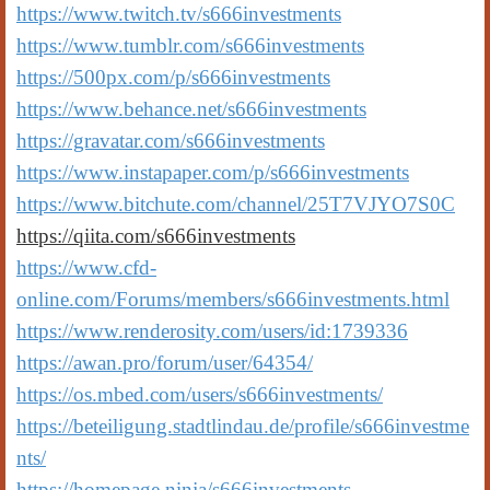
https://www.twitch.tv/s666investments
https://www.tumblr.com/s666investments
https://500px.com/p/s666investments
https://www.behance.net/s666investments
https://gravatar.com/s666investments
https://www.instapaper.com/p/s666investments
https://www.bitchute.com/channel/25T7VJYO7S0C
https://qiita.com/s666investments
https://www.cfd-
online.com/Forums/members/s666investments.html
https://www.renderosity.com/users/id:1739336
https://awan.pro/forum/user/64354/
https://os.mbed.com/users/s666investments/
https://beteiligung.stadtlindau.de/profile/s666investme
nts/
https://homepage.ninja/s666investments