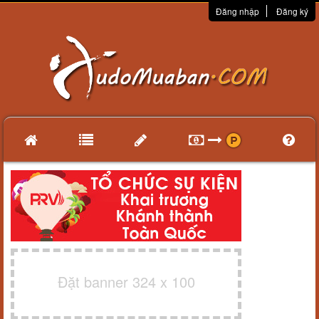
Đăng nhập
Đăng ký
Đặt banner 324 x 100