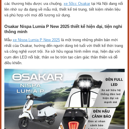
các thương hiệu được ưa chuộng,
xe 50cc Osakar
tại Hà Nội đang nổi
lên nhờ sự đa dạng về mẫu mã, thiết kế trẻ trung, tiết kiệm nhiên liệu
và phù hợp với mọi đối tượng sử dụng.
Osakar Nispa Lumia P New 2025 thiết kế hiện đại, tiện nghi
thông minh
Mẫu
xe Nispa Lumia P New 2025
là một trong những phiên bản mới
nhất của Osakar, hướng đến người dùng trẻ tuổi với thiết kế thời trang
và công nghệ vượt trội. Xe sở hữu ngoại hình mềm mại, hiện đại với
cụm đèn LED nổi bật, thân xe bo tròn tạo cảm giác thân thiện và dễ
điều khiển.