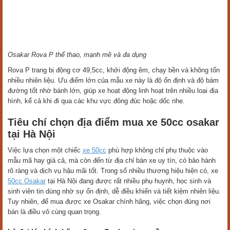
Osakar Rova P thể thao, mạnh mẽ và đa dụng
Rova P trang bị động cơ 49,5cc, khởi động êm, chạy bền và không tốn
nhiều nhiên liệu. Ưu điểm lớn của mẫu xe này là độ ổn định và độ bám
đường tốt nhờ bánh lớn, giúp xe hoạt động linh hoạt trên nhiều loại địa
hình, kể cả khi đi qua các khu vực đông đúc hoặc dốc nhẹ.
Tiêu chí chọn địa điểm mua xe 50cc osakar
tại Hà Nội
Việc lựa chọn một chiếc
xe 50cc
phù hợp không chỉ phụ thuộc vào
mẫu mã hay giá cả, mà còn đến từ địa chỉ bán xe uy tín, có bảo hành
rõ ràng và dịch vụ hậu mãi tốt. Trong số nhiều thương hiệu hiện có, xe
50cc Osakar
tại Hà Nội đang được rất nhiều phụ huynh, học sinh và
sinh viên tin dùng nhờ sự ổn định, dễ điều khiển và tiết kiệm nhiên liệu.
Tuy nhiên, để mua được xe Osakar chính hãng, việc chọn đúng nơi
bán là điều vô cùng quan trọng.