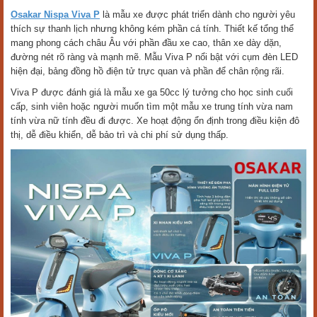
Osakar Nispa Viva P
là mẫu xe được phát triển dành cho người yêu
thích sự thanh lịch nhưng không kém phần cá tính. Thiết kế tổng thể
mang phong cách châu Âu với phần đầu xe cao, thân xe dày dặn,
đường nét rõ ràng và mạnh mẽ. Mẫu Viva P nổi bật với cụm đèn LED
hiện đại, bảng đồng hồ điện tử trực quan và phần để chân rộng rãi.
Viva P được đánh giá là mẫu xe ga 50cc lý tưởng cho học sinh cuối
cấp, sinh viên hoặc người muốn tìm một mẫu xe trung tính vừa nam
tính vừa nữ tính đều đi được. Xe hoạt động ổn định trong điều kiện đô
thị, dễ điều khiển, dễ bảo trì và chi phí sử dụng thấp.