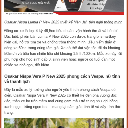
Osakar Nispa Lumia P New 2025 thiết kế hiện đại, tiện nghi thông minh
Động cơ xe là loại 4 kỳ 49,5cc tiêu chuẩn, vận hành êm ái và bền bỉ.
Đặc biệt, phiên bản Lumia P New 2025 còn được trang bị smartkey
hiện đại, hỗ trợ tìm xe và chống trộm thông minh điều hiếm thấy ở
dòng xe 50cc trong cùng tầm giá. Xe có thể đạt vận tốc tối đa khoảng
50km/h và tiêu hao nhiên liệu chỉ khoảng 1.8 lít/100km. Mẫu xe này rất
phù hợp cho học sinh cấp 3, sinh viên hoặc người có tuổi cần một
chiếc xe nhỏ gọn, tiết kiệm.
Osakar Nispa Vera P New 2025 phong cách Vespa, nữ tính
và thanh lịch
Đây là mẫu xe lý tưởng cho người yêu thích phong cách Vespa cổ
điển. Osakar Nispa Vera P New 2025 có thiết kế đèn pha vuông độc
đáo, thân xe bo tròn mềm mại cùng gam màu trẻ trung như ghi hồng,
xanh ngọc, trắng ngọc trai… mang lại cảm giác tinh tế và đầy tính thời
trang.