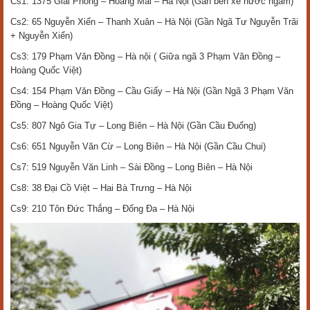
Cs1: 1375 Giải Phóng – Hoàng Mai – Hà Nội (Gần bến xe nước ngầm)
Cs2: 65 Nguyễn Xiển – Thanh Xuân – Hà Nội (Gần Ngã Tư Nguyễn Trãi
+ Nguyễn Xiển)
Cs3: 179 Phạm Văn Đồng – Hà nội ( Giữa ngã 3 Phạm Văn Đồng –
Hoàng Quốc Việt)
Cs4: 154 Phạm Văn Đồng – Cầu Giấy – Hà Nội (Gần Ngã 3 Phạm Văn
Đồng – Hoàng Quốc Việt)
Cs5: 807 Ngô Gia Tự – Long Biên – Hà Nội (Gần Cầu Đuống)
Cs6: 651 Nguyễn Văn Cừ – Long Biên – Hà Nội (Gần Cầu Chui)
Cs7: 519 Nguyễn Văn Linh – Sài Đồng – Long Biên – Hà Nội
Cs8: 38 Đại Cồ Việt – Hai Bà Trưng – Hà Nội
Cs9: 210 Tôn Đức Thắng – Đống Đa – Hà Nội