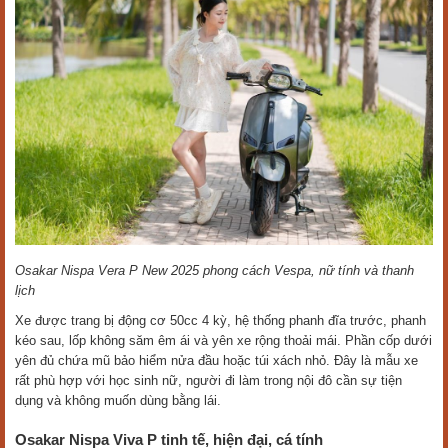
Osakar Nispa Vera P New 2025 phong cách Vespa, nữ tính và thanh
lịch
Xe được trang bị động cơ 50cc 4 kỳ, hệ thống phanh đĩa trước, phanh
kéo sau, lốp không săm êm ái và yên xe rộng thoải mái. Phần cốp dưới
yên đủ chứa mũ bảo hiểm nửa đầu hoặc túi xách nhỏ. Đây là mẫu xe
rất phù hợp với học sinh nữ, người đi làm trong nội đô cần sự tiện
dụng và không muốn dùng bằng lái.
Osakar Nispa Viva P tinh tế, hiện đại, cá tính