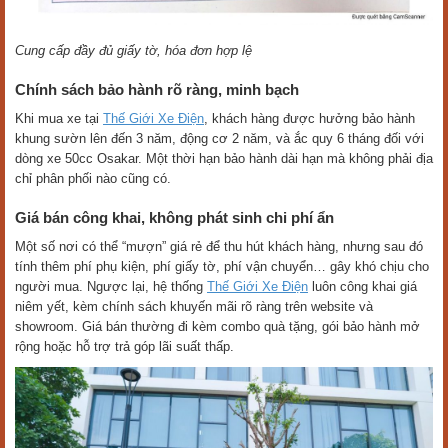
Cung cấp đầy đủ giấy tờ, hóa đơn hợp lệ
Chính sách bảo hành rõ ràng, minh bạch
Khi mua xe tại
Thế Giới Xe Điện
, khách hàng được hưởng bảo hành
khung sườn lên đến 3 năm, động cơ 2 năm, và ắc quy 6 tháng đối với
dòng xe 50cc Osakar. Một thời hạn bảo hành dài hạn mà không phải địa
chỉ phân phối nào cũng có.
Giá bán công khai, không phát sinh chi phí ẩn
Một số nơi có thể “mượn” giá rẻ để thu hút khách hàng, nhưng sau đó
tính thêm phí phụ kiện, phí giấy tờ, phí vận chuyển… gây khó chịu cho
người mua. Ngược lại, hệ thống
Thế Giới Xe Điện
luôn công khai giá
niêm yết, kèm chính sách khuyến mãi rõ ràng trên website và
showroom. Giá bán thường đi kèm combo quà tặng, gói bảo hành mở
rộng hoặc hỗ trợ trả góp lãi suất thấp.