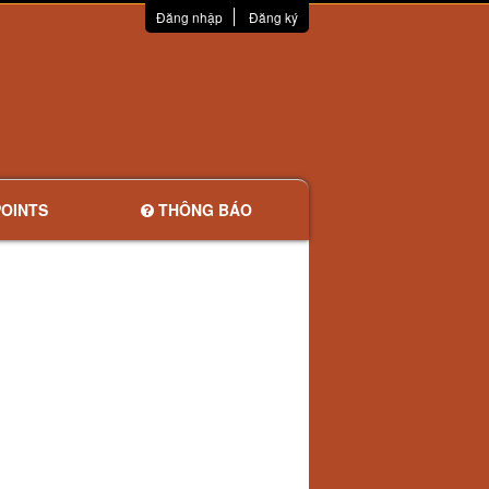
Đăng nhập
Đăng ký
OINTS
THÔNG BÁO