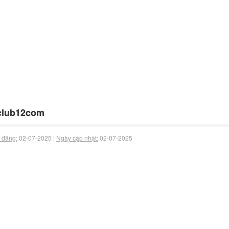
club12com
 đăng:
02-07-2025 |
Ngày cập nhật:
02-07-2025