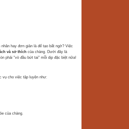
h nhân hay đơn giản là để tạo bất ngờ? Việc
ách và sở thích
của chàng. Dưới đây là
n phải "vò đầu bứt tai" mỗi dịp đặc biệt nữa!
 vụ cho việc tập luyện như:
ỏe của chàng.