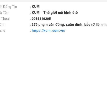
i Đăng Tin
:
KUMI
à Tên
:
KUMI - Thế giới mô hình ôtô
 Thoại
:
0965319205
Chỉ
:
379 phạm văn đồng, xuân đỉnh, bắc từ liêm, h
ite
:
https://kumi.com.vn/