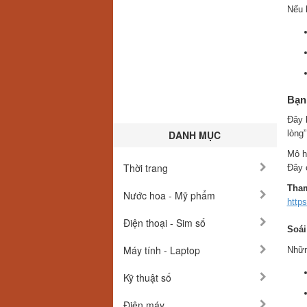
Nếu 
Bạn
Đây 
DANH MỤC
lòng
Mô hì
Thời trang
Đây 
Tham
Nước hoa - Mỹ phẩm
https
Điện thoại - Sim số
Soái
Máy tính - Laptop
Nhữn
Kỹ thuật số
Điện máy