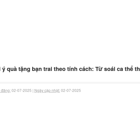
 ý quà tặng bạn trai theo tính cách: Từ soái ca thể
 đăng:
02-07-2025 |
Ngày cập nhật:
02-07-2025