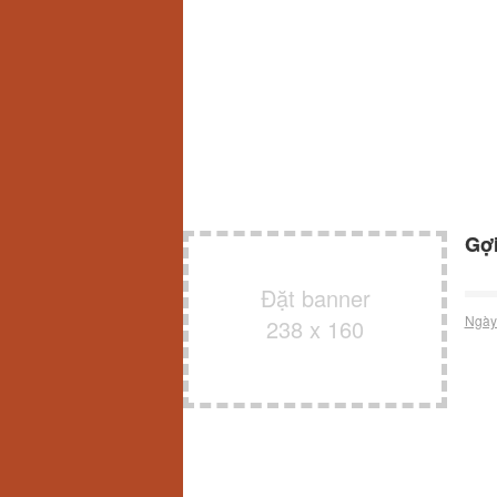
Gợi
Đặt banner
Ngày
238 x 160