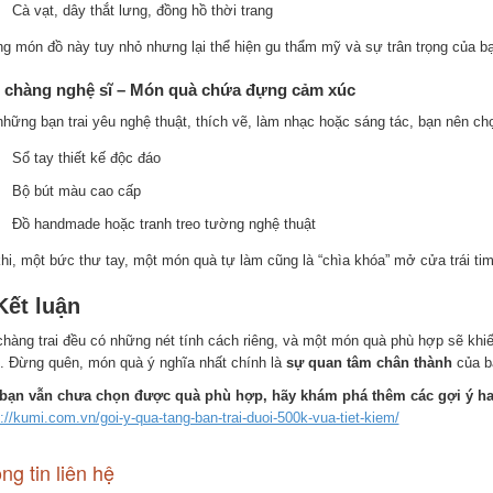
Cà vạt, dây thắt lưng, đồng hồ thời trang
g món đồ này tuy nhỏ nhưng lại thể hiện gu thẩm mỹ và sự trân trọng của b
 chàng nghệ sĩ – Món quà chứa đựng cảm xúc
những bạn trai yêu nghệ thuật, thích vẽ, làm nhạc hoặc sáng tác, bạn nên ch
Sổ tay thiết kế độc đáo
Bộ bút màu cao cấp
Đồ handmade hoặc tranh treo tường nghệ thuật
khi, một bức thư tay, một món quà tự làm cũng là “chìa khóa” mở cửa trái ti
Kết luận
chàng trai đều có những nét tính cách riêng, và một món quà phù hợp sẽ khi
g. Đừng quên, món quà ý nghĩa nhất chính là
sự quan tâm chân thành
của b
bạn vẫn chưa chọn được quà phù hợp, hãy khám phá thêm các gợi ý hay
://kumi.com.vn/goi-y-qua-tang-ban-trai-duoi-500k-vua-tiet-kiem/
ng tin liên hệ