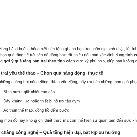
ang băn khoăn không biết nên tặng gì cho bạn trai nhân dịp sinh nhật, lễ tìn
chọn quà tặng sẽ trở nên dễ dàng hơn rất nhiều nếu bạn xác định đúng
tính c
ng
gợi ý quà tặng bạn trai theo tính cách
cực kỳ phù hợp, giúp bạn không cò
trai yêu thể thao – Chọn quà năng động, thực tế
những chàng trai năng động, thích vận động, hãy ưu tiên những món quà phục
Bình nước giữ nhiệt cao cấp
Dây kháng lực hoặc thiết bị hỗ trợ tập gym
Áo thun thể thao, đồng hồ đếm bước
g món đồ này không chỉ thiết thực mà còn thể hiện sự quan tâm đến sức kh
 chàng công nghệ – Quà tặng hiện đại, bắt kịp xu hướng