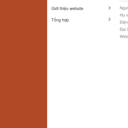
Ngườ
Giới thiệu website
Họ v
Tổng hợp
Điện
Địa 
Webs