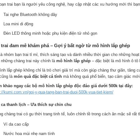
bạn trai bạn là người yêu công nghệ, hay cập nhật các xu hướng mới thì b
Tai nghe Bluetooth không dây
Loa mini di động
Đèn LED thông minh hoặc phụ kiện điện tử nhỏ gọn
 trai đam mê khám phá – Gợi ý bất ngờ từ mô hình lắp ghép
là nhóm bạn trai tỉ mỉ, thích sáng tạo và dành nhiều thời gian cho những hoạ
” những chàng trai này chính là
mô hình lắp ghép
– đặc biệt là mô hình ô tô 
nh lắp ghép không chỉ là trò chơi giải trí mà còn giúp chàng thư giãn, tăng 
cũng là
món quà đặc biệt cá tính
mà không quá phổ biến, tạo cảm giác mới 
 khảo ngay các bộ mô hình lắp ghép độc đáo giá dưới 500k tại đây:
://kumi.com.vn/goi-y-qua-tang-ban-trai-duoi-500k-vua-tiet-kiem/
 ca thanh lịch – Ưa thích sự chỉn chu
g chàng trai có gu thời trang tinh tế, luôn chỉnh tề trong cách ăn mặc sẽ rấ
Ví da cao cấp
Nước hoa mùi nhẹ nam tính