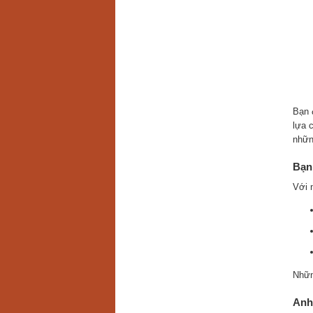
Bạn đ
lựa 
nhữ
Bạn 
Với 
Nhữn
Anh