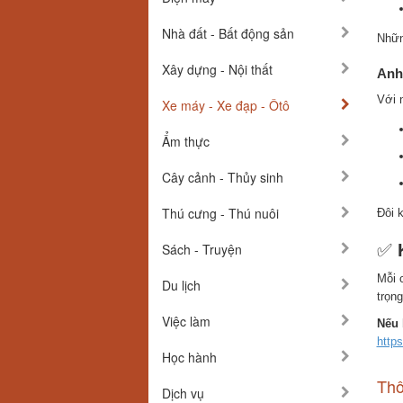
Nhà đất - Bất động sản
Nhữn
Xây dựng - Nội thất
Anh
Với 
Xe máy - Xe đạp - Ôtô
Ẩm thực
Cây cảnh - Thủy sinh
Thú cưng - Thú nuôi
Đôi 
Sách - Truyện
✅
Mỗi 
Du lịch
trọn
Việc làm
Nếu 
https
Học hành
Thô
Dịch vụ