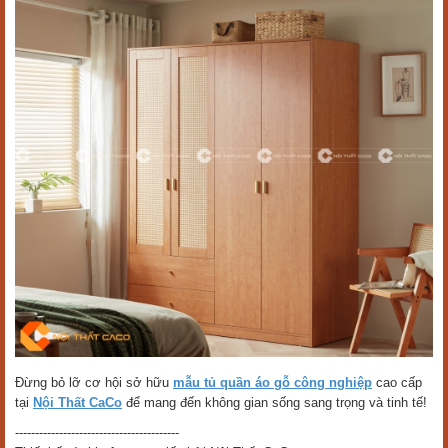
Đừng bỏ lỡ cơ hội sở hữu
mẫu tủ quần áo gỗ công nghiệp
cao cấp
tại
Nội Thất CaCo
để mang đến không gian sống sang trọng và tinh tế!
-----------------------------------------