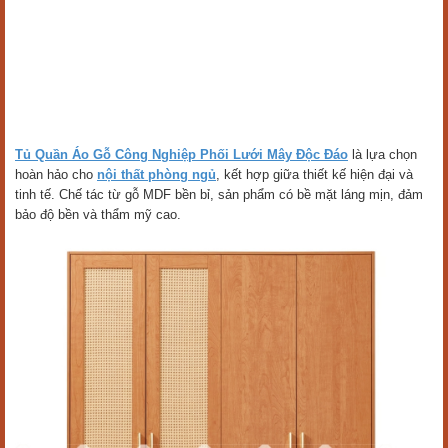
Tủ Quần Áo Gỗ Công Nghiệp Phối Lưới Mây Độc Đáo
là lựa chọn
hoàn hảo cho
nội thất phòng ngủ
, kết hợp giữa thiết kế hiện đại và
tinh tế. Chế tác từ gỗ MDF bền bỉ, sản phẩm có bề mặt láng mịn, đảm
bảo độ bền và thẩm mỹ cao.