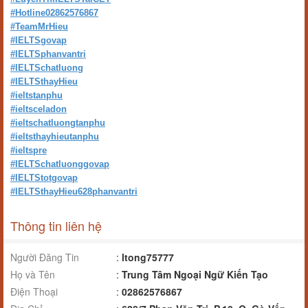
#Hotline02862576867
#TeamMrHieu
#IELTSgovap
#IELTSphanvantri
#IELTSchatluong
#IELTSthayHieu
#ieltstanphu
#ieltsceladon
#ieltschatluongtanphu
#ieltsthayhieutanphu
#ieltspre
#IELTSchatluonggovap
#IELTStotgovap
#IELTSthayHieu628phanvantri
Thông tin liên hệ
Người Đăng Tin
:
ltong75777
Họ và Tên
:
Trung Tâm Ngoại Ngữ Kiến Tạo
Điện Thoại
:
02862576867