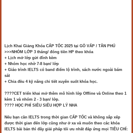
Lịch Khai Giảng Khóa CẤP TỐC 2025 tại GÒ VẤP / TÂN PHÚ
>>>NHÓM LỚP 3 tháng/ đóng tiền HP theo khóa
+ Lịch mở lớp gửi đính kèm
+ Nhóm học nhờ 7-8 bạn/ lớp
+ Giáo trình IELTS có band điểm lộ trình, sách nước ngoài bám
sát
+ Chia đều 4 kỹ năng chi tiết xuyên suốt khóa học.
????CET triển khai mở thêm mô hình lớp Offline và Online theo 1
kèm 1 và nhóm 2 - 3 bạn/ lớp.
???? HỌC PHÍ SIÊU SIÊU HỢP LÝ NHA
Nếu bạn cần IELTS trong thời gian CẤP TỐC và không sắp xếp
được thời gian đến lớp cũng như ở xa và muốn theo các khóa
IELTS bài bản thì đây giải pháp tối ưu nhất đáp ứng mọi TIÊU CHÍ: