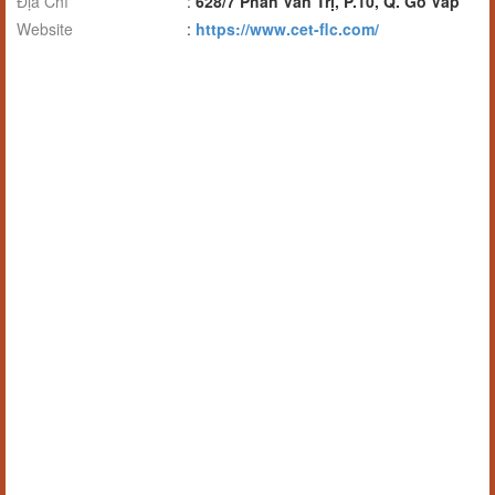
Địa Chỉ
:
628/7 Phan Văn Trị, P.10, Q. Gò Vấp
Website
:
https://www.cet-flc.com/