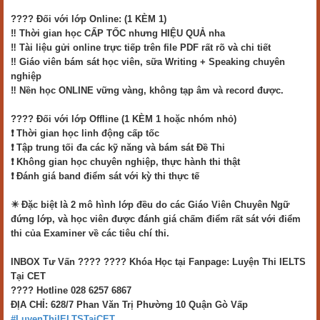
???? Đối với lớp Online: (1 KÈM 1)
‼️ Thời gian học CẤP TỐC nhưng HIỆU QUẢ nha
‼️ Tài liệu gửi online trực tiếp trên file PDF rất rõ và chi tiết
‼️ Giáo viên bám sát học viên, sữa Writing + Speaking chuyên
nghiệp
‼️ Nền học ONLINE vững vàng, không tạp âm và record được.
???? Đối với lớp Offline (1 KÈM 1 hoặc nhóm nhỏ)
❗ Thời gian học linh động cấp tốc
❗ Tập trung tối đa các kỹ năng và bám sát Đề Thi
❗ Không gian học chuyên nghiệp, thực hành thi thật
❗ Đánh giá band điểm sát với kỳ thi thực tế
✴️ Đặc biệt là 2 mô hình lớp đều do các Giáo Viên Chuyên Ngữ
đứng lớp, và học viên được đánh giá chấm điểm rất sát với điểm
thi của Examiner về các tiêu chí thi.
INBOX Tư Vấn ???? ???? Khóa Học tại Fanpage: Luyện Thi IELTS
Tại CET
️???? ️Hotline 028 6257 6867
ĐỊA CHỈ: 628/7 Phan Văn Trị Phường 10 Quận Gò Vấp
#LuyenThiIELTSTaiCET