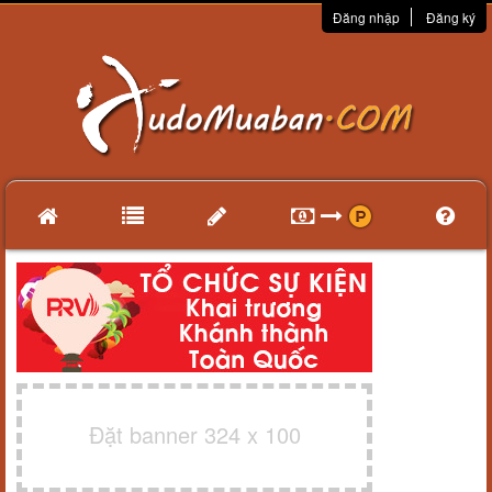
Đăng nhập
Đăng ký
Đặt banner 324 x 100