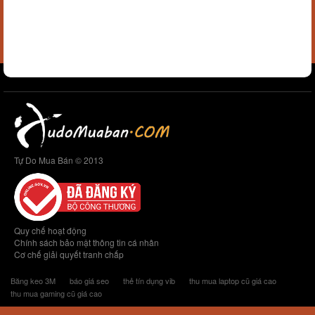
Tự Do Mua Bán © 2013
Quy chế hoạt động
Chính sách bảo mật thông tin cá nhân
Cơ chế giải quyết tranh chấp
Băng keo 3M
báo giá seo
thẻ tín dụng vib
thu mua laptop cũ giá cao
thu mua gaming cũ giá cao