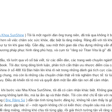
 Khoa SunShine
) Tôi là một người đàn ông trung niên, đã trải qua không ít
 hơn về việc chăm sóc sức khỏe, đặc biệt là răng miệng. Răng đối với tôi kh
ự tự tin khi giao tiếp. Gần đây, sau một thời gian dài chịu đựng những vấn đ
hương pháp phục hình răng phù hợp, và cụm từ "răng sứ Titan Vita là gì" đã k
đầu, tôi lướt qua vô số bài viết, từ các diễn đàn, các trang web chuyên ngà
book. Tôi đọc từng dòng bình luận, phân tích cẩn thận ưu nhược điểm của các
hine ở số 488 Xã Đàn hiện lên khá rõ nét trong những đánh giá tích cực của
g chung, mà còn là những câu chuyện chân thật về trải nghiệm thực tế: từ lú
vụ. Điều đó khiến tôi tò mò và quyết định một lần đến tận nơi để cảm nhận.
 khi bước vào Nha Khoa SunShine, tôi đã có cảm nhận khác biệt. Không gian
ưng không lạnh lẽo, mà lại ấm áp và thân thiện. Tôi còn nhớ chị lễ tân với nụ
g (
Bọc Răng Sứ
) dẫn tận tình từng bước đăng ký, không hề cảm thấy bị gấ
lúc được gặp bác sĩ – một người không chỉ có kiến thức chuyên sâu mà còn c
ề răng miệng, những khó chịu tôi từng gặp, rồi giải thích tường tận về răng sứ 