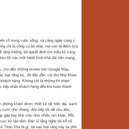
 biến cố trong cuộc sống, và càng ngày càng ý
ông chỉ là công cụ ăn nhai, mà còn là điểm tựa
ề răng miệng, tôi quyết định tìm hiểu kỹ càng
éo tôi vào một hành trình khá dài trên mạng.
nh, cho đến những review trên Google Map,
 loại răng sứ, rồi dần dần, cái tên Nha Khoa
 khách hàng. Không chỉ là những lời khen
c tiếp nhận khách hàng đến khi hoàn thành
 phòng khám được thiết kế rất hiện đại, sạch
 cười nhẹ nhàng, đón tiếp tôi rất chu đáo,
p gáp hay khó chịu như nhiều nơi khác. Rồi
ực kỳ tận tâm. Bác sĩ lắng nghe tôi kể về
Titan Vita là gì, tại sao loại răng này lại phù