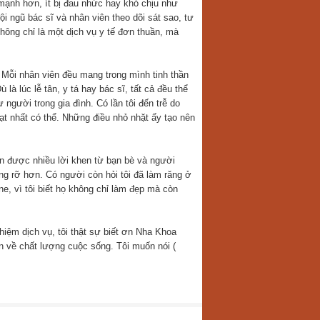
mạnh hơn, ít bị đau nhức hay khó chịu như
i ngũ bác sĩ và nhân viên theo dõi sát sao, tư
hông chỉ là một dịch vụ y tế đơn thuần, mà
 Mỗi nhân viên đều mang trong mình tinh thần
à lúc lễ tân, y tá hay bác sĩ, tất cả đều thể
người trong gia đình. Có lần tôi đến trễ do
oạt nhất có thể. Những điều nhỏ nhặt ấy tạo nên
ận được nhiều lời khen từ bạn bè và người
ạng rỡ hơn. Có người còn hỏi tôi đã làm răng ở
e, vì tôi biết họ không chỉ làm đẹp mà còn
nghiệm dịch vụ, tôi thật sự biết ơn Nha Khoa
n về chất lượng cuộc sống. Tôi muốn nói (