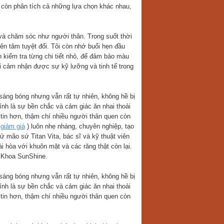
mà còn phân tích cả những lựa chọn khác nhau,
 và chăm sóc như người thân. Trong suốt thời
yên tâm tuyệt đối. Tôi còn nhớ buổi hẹn đầu
an kiểm tra từng chi tiết nhỏ, để đảm bảo màu
ôi cảm nhận được sự kỹ lưỡng và tinh tế trong
sáng bóng nhưng vẫn rất tự nhiên, không hề bị
hính là sự bền chắc và cảm giác ăn nhai thoải
 tin hơn, thậm chí nhiều người thân quen còn
 giảm giá
) luôn nhẹ nhàng, chuyên nghiệp, tạo
hử mão sứ Titan Vita, bác sĩ và kỹ thuật viên
i hòa với khuôn mặt và các răng thật còn lại.
a Khoa SunShine.
sáng bóng nhưng vẫn rất tự nhiên, không hề bị
hính là sự bền chắc và cảm giác ăn nhai thoải
 tin hơn, thậm chí nhiều người thân quen còn