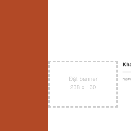
Khá
Đặt banner
Ngày
238 x 160