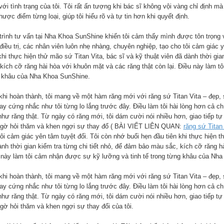
với tình trạng của tôi. Tôi rất ấn tượng khi bác sĩ không vội vàng chỉ định 
ược điểm từng loại, giúp tôi hiểu rõ và tự tin hơn khi quyết định.
trình tư vấn tại Nha Khoa SunShine khiến tôi cảm thấy mình được tôn trọng
điều trị, các nhân viên luôn nhẹ nhàng, chuyên nghiệp, tạo cho tôi cảm giác 
khi thực hiện thử mão sứ Titan Vita, bác sĩ và kỹ thuật viên đã dành thời gi
 kích cỡ răng hài hòa với khuôn mặt và các răng thật còn lại. Điều này làm t
 khâu của Nha Khoa SunShine.
khi hoàn thành, tôi mang về một hàm răng mới với răng sứ Titan Vita – đẹp, 
hay cứng nhắc như tôi từng lo lắng trước đây. Điều làm tôi hài lòng hơn cả c
như răng thật. Từ ngày có răng mới, tôi dám cười nói nhiều hơn, giao tiếp tự
ngờ hỏi thăm và khen ngợi sự thay đổ ( BÀI VIẾT LIÊN QUAN:
răng sứ Titan
ôi cảm giác yên tâm tuyệt đối. Tôi còn nhớ buổi hẹn đầu tiên khi thực hiện t
nh thời gian kiểm tra từng chi tiết nhỏ, để đảm bảo màu sắc, kích cỡ răng hà
 này làm tôi cảm nhận được sự kỹ lưỡng và tinh tế trong từng khâu của Nh
khi hoàn thành, tôi mang về một hàm răng mới với răng sứ Titan Vita – đẹp, 
hay cứng nhắc như tôi từng lo lắng trước đây. Điều làm tôi hài lòng hơn cả c
như răng thật. Từ ngày có răng mới, tôi dám cười nói nhiều hơn, giao tiếp tự
ngờ hỏi thăm và khen ngợi sự thay đổi của tôi.