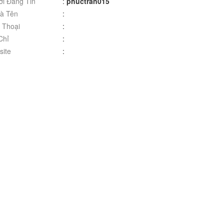
i Đăng Tin
:
phuctran015
à Tên
:
 Thoại
:
Chỉ
:
ite
: