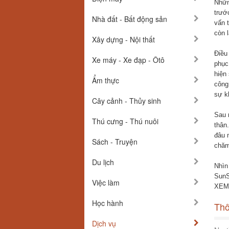
Nhữn
trướ
Nhà đất - Bất động sản
vấn 
còn 
Xây dựng - Nội thất
Điều
Xe máy - Xe đạp - Ôtô
phục 
hiện
Ẩm thực
công 
sự kh
Cây cảnh - Thủy sinh
Sau 
Thú cưng - Thú nuôi
thân.
đâu 
Sách - Truyện
chăm
Du lịch
Nhìn 
SunS
Việc làm
XEM 
Học hành
Thô
Dịch vụ