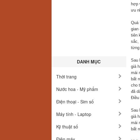
hợp 
ưu nh
Quá 
gian 
tiên 
sắc,
từng
Sau 
DANH MỤC
giả 
mái 
Thời trang
bất 
cho t
Nước hoa - Mỹ phẩm
đã dà
Điều
Điện thoại - Sim số
Sau 
Máy tính - Laptop
giả 
mái 
Kỹ thuật số
bất 
Điện máy