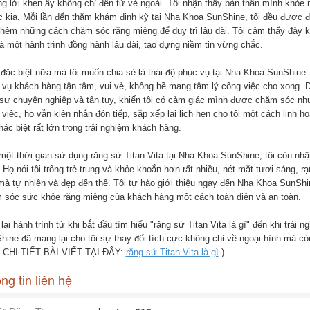
g lời khen ấy không chỉ đến từ vẻ ngoài. Tôi nhận thấy bản thân mình khỏe 
c kia. Mỗi lần đến thăm khám định kỳ tại Nha Khoa SunShine, tôi đều được độ
thêm những cách chăm sóc răng miệng để duy trì lâu dài. Tôi cảm thấy đây k
là một hành trình đồng hành lâu dài, tạo dựng niềm tin vững chắc.
 đặc biệt nữa mà tôi muốn chia sẻ là thái độ phục vụ tại Nha Khoa SunShine.
vụ khách hàng tận tâm, vui vẻ, không hề mang tâm lý công việc cho xong. Dù l
 sự chuyên nghiệp và tận tụy, khiến tôi có cảm giác mình được chăm sóc như 
việc, họ vẫn kiên nhẫn đón tiếp, sắp xếp lại lịch hẹn cho tôi một cách linh h
ác biệt rất lớn trong trải nghiệm khách hàng.
một thời gian sử dụng răng sứ Titan Vita tại Nha Khoa SunShine, tôi còn nh
 Họ nói tôi trông trẻ trung và khỏe khoắn hơn rất nhiều, nét mặt tươi sáng, r
mà tự nhiên và đẹp đến thế. Tôi tự hào giới thiệu ngay đến Nha Khoa SunShin
 sóc sức khỏe răng miệng của khách hàng một cách toàn diện và an toàn.
lại hành trình từ khi bắt đầu tìm hiểu "răng sứ Titan Vita là gì" đến khi trải 
hine đã mang lại cho tôi sự thay đổi tích cực không chỉ về ngoại hình mà cò
CHI TIẾT BÀI VIẾT TẠI ĐÂY:
răng sứ Titan Vita là gì
)
ng tin liên hệ