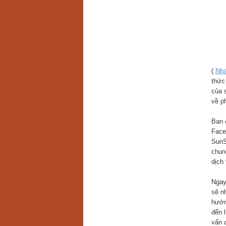
(
Nha
thức
của s
về p
Ban 
Face
SunS
chun
dịch 
Ngay
sẽ nh
hướn
đến 
vấn đ