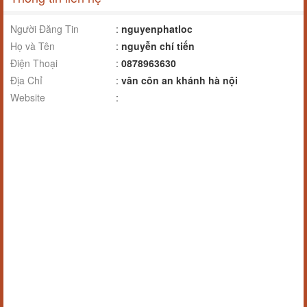
Người Đăng Tin
:
nguyenphatloc
Họ và Tên
:
nguyễn chí tiến
Điện Thoại
:
0878963630
Địa Chỉ
:
vân côn an khánh hà nội
Website
: