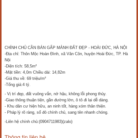
CHÍNH CHỦ CẦN BÁN GẤP MẢNH ĐẤT ĐẸP - HOÀI ĐỨC, HÀ NỘI
-Địa chỉ: Thôn Mộc Hoàn Đình, xã Vân Côn, huyện Hoài Đức, TP. Hà
Nội
-Diện tích: 58,5m²
-Mặt tiền: 4,0m Chiều dài: 14,82m
-Giá thu về: 69 triệu/m²
-Tổng giá:4 tỷ.
- Vị trí đẹp, đất vuông vắn, nở hậu, không lỗi phong thủy.
-Giao thông thuận tiện, gần đường lớn, ô tô đi lại dễ dàng.
- Khu dân cư hiện hữu, an ninh tốt, hàng xóm thân thiện.
- Pháp lý rõ ràng, sổ đỏ chính chủ, sang tên nhanh chóng.
-Liên hệ chính chủ:(0904711983)(zalo)
Thông tin liên hệ