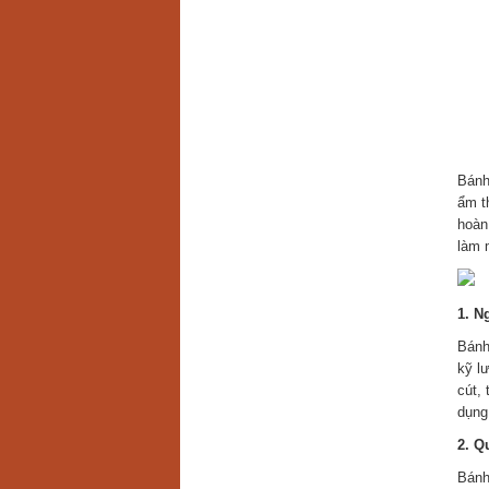
Bánh
ẩm t
hoàn
làm 
1. N
Bánh
kỹ l
cút,
dụng
2. Q
Bánh