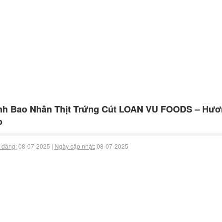
h Bao Nhân Thịt Trứng Cút LOAN VU FOODS – Hươ
o
 đăng:
08-07-2025 |
Ngày cập nhật:
08-07-2025