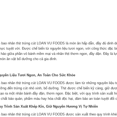
 bao nhân thịt trứng cút LOAN VU FOODS là món ăn hấp dẫn, đầy đủ dinh d
hực tuyệt vời. Được chế biến từ nguyên liệu tươi ngon, với công thức đặc
 hảo giữa phần vỏ bánh mềm mại và nhân thịt thơm ngon, đầy đặn. Đây là l
món ăn vặt bổ dưỡng cho cả gia đình.
guyên Liệu Tươi Ngon, An Toàn Cho Sức Khỏe
 bao nhân thịt trứng cút LOAN VU FOODS được làm từ những nguyên liệu tươ
ưỡng đến trứng cút nhỏ xinh, bổ dưỡng. Thịt được chế biến kỹ càng, giữ đượ
 tạo ra một nhân bánh đầy đặn, thơm ngon. Đặc biệt, với quy trình sản xuấ
 chất bảo quản, phẩm màu hay hóa chất độc hại, đảm bảo an toàn tuyệt đối 
uy Trình Sản Xuất Khép Kín, Giữ Nguyên Hương Vị Tự Nhiên
 bao nhân thịt trứng cút LOAN VU FOODS được sản xuất theo quy trình khé