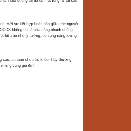
hẩm của chúng tôi đã có mặt rộng rãi tại các
ình. Với sự kết hợp hoàn hảo giữa các nguyên
 FOODS không chỉ là bữa sáng nhanh chóng,
một bữa ăn nhẹ lý tưởng, bổ sung năng lượng
 cao, an toàn cho sức khỏe. Hãy thưởng
 miệng cùng gia đình!