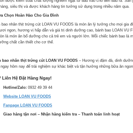
òn được kiểm soát chất lượng nghiêm ngặt từ đầu vào cho đến đầu ra. Sản p
hàng, siêu thị và được khách hàng tin tưởng sử dụng trong nhiều năm qua.
ựa Chọn Hoàn Hảo Cho Gia Đình
 bao nhân thịt trứng cút LOAN VU FOODS là món ăn lý tưởng cho mọi gia đ
 tươi ngon, hương vị hấp dẫn và giá trị dinh dưỡng cao, bánh bao LOAN VU
òn là món ăn bổ dưỡng cho cả trẻ em và người lớn. Mỗi chiếc bánh bao là 
ưỡng chất cần thiết cho cơ thể.
 bao nhân thịt trứng cút LOAN VU FOODS
– Hương vị đậm đà, dinh dưỡng
 ngay hôm nay để trải nghiệm sự khác biệt và tận hưởng những bữa ăn ngon
?
Liên Hệ Đặt Hàng Ngay!
Hotline/Zalo:
0932 49 39 44
Website LOAN VU FOODS
Fanpage LOAN VU FOODS
Giao hàng tận nơi – Nhận hàng kiểm tra – Thanh toán linh hoạt