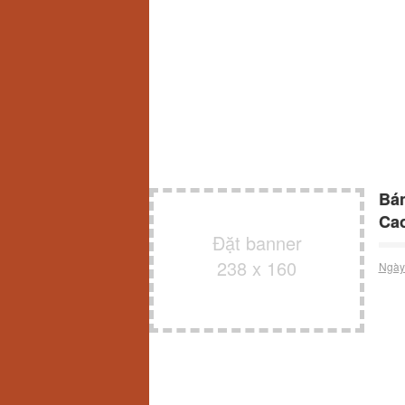
Bán
Ca
Đặt banner
238 x 160
Ngày