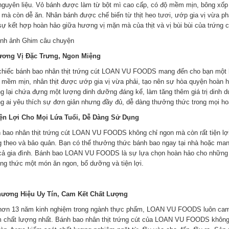
nguyên liệu. Vỏ bánh được làm từ bột mì cao cấp, có độ mềm mịn, bông xốp 
 mà còn dễ ăn. Nhân bánh được chế biến từ thịt heo tươi, ướp gia vị vừa phả
sự kết hợp hoàn hảo giữa hương vị mặn mà của thịt và vị bùi bùi của trứng c
ương Vị Đặc Trưng, Ngon Miệng
chiếc bánh bao nhân thịt trứng cút LOAN VU FOODS mang đến cho bạn một h
 mềm mịn, nhân thịt được ướp gia vị vừa phải, tạo nên sự hòa quyện hoàn h
g lại chứa đựng một lượng dinh dưỡng đáng kể, làm tăng thêm giá trị dinh 
g ai yêu thích sự đơn giản nhưng đầy đủ, dễ dàng thưởng thức trong mọi ho
iện Lợi Cho Mọi Lứa Tuổi, Dễ Dàng Sử Dụng
 bao nhân thịt trứng cút LOAN VU FOODS không chỉ ngon mà còn rất tiện lợ
 theo và bảo quản. Bạn có thể thưởng thức bánh bao ngay tại nhà hoặc man
cả gia đình. Bánh bao LOAN VU FOODS là sự lựa chọn hoàn hảo cho những 
ng thức một món ăn ngon, bổ dưỡng và tiện lợi.
hương Hiệu Uy Tín, Cam Kết Chất Lượng
hơn 13 năm kinh nghiệm trong ngành thực phẩm, LOAN VU FOODS luôn cam 
 chất lượng nhất. Bánh bao nhân thịt trứng cút của LOAN VU FOODS không c