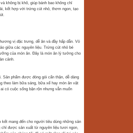
và không bị khô, giúp bánh bao không chỉ
i, kết hợp với trứng cút nhỏ, thơm ngon, tạo
út.
ương vị đặc trưng, dễ ăn và đầy hấp dẫn. Vỏ
ảo giữa các nguyên liệu. Trứng cút nhỏ bé
dưỡng của món ăn. Đây là món ăn lý tưởng cho
àn cảnh.
i. Sản phẩm được đóng gói cẩn thận, dễ dàng
g theo làm bữa sáng, bữa xế hay món ăn vặt
ai có cuộc sống bận rộn nhưng vẫn muốn
kết mang đến cho người tiêu dùng những sản
hỉ được sản xuất từ nguyên liệu tươi ngon,