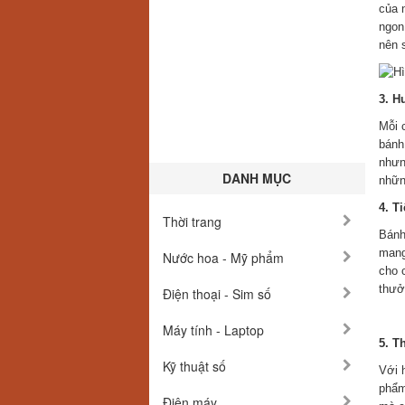
của 
ngon
nên 
3. H
Mỗi 
bánh
nhưn
DANH MỤC
nhữn
4. T
Thời trang
Bánh
mang
Nước hoa - Mỹ phẩm
cho 
thưở
Điện thoại - Sim số
Máy tính - Laptop
5. T
Kỹ thuật số
Với 
phẩm
Điện máy