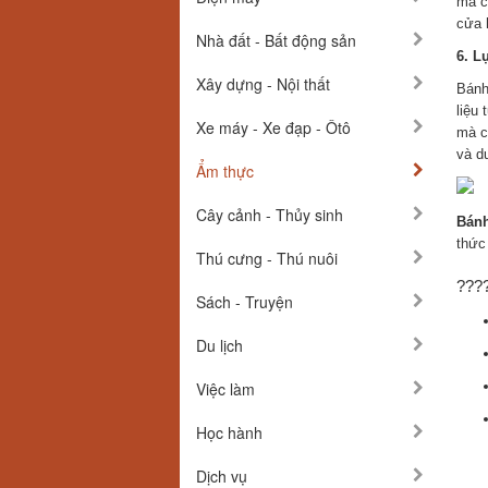
mà c
cửa 
Nhà đất - Bất động sản
6. L
Xây dựng - Nội thất
Bánh
liệu
Xe máy - Xe đạp - Ôtô
mà c
và d
Ẩm thực
Cây cảnh - Thủy sinh
Bánh
thức
Thú cưng - Thú nuôi
???
Sách - Truyện
Du lịch
Việc làm
Học hành
Dịch vụ