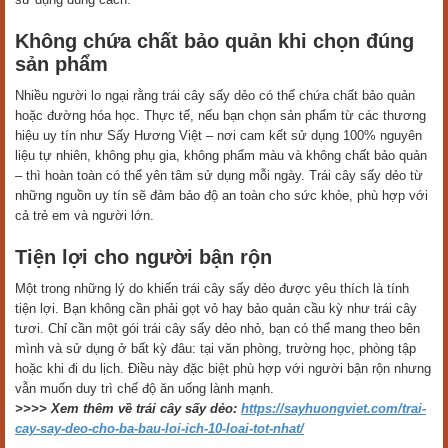
Không chứa chất bảo quản khi chọn đúng
sản phẩm
Nhiều người lo ngại rằng trái cây sấy dẻo có thể chứa chất bảo quản
hoặc đường hóa học. Thực tế, nếu bạn chọn sản phẩm từ các thương
hiệu uy tín như Sấy Hương Việt – nơi cam kết sử dụng 100% nguyên
liệu tự nhiên, không phụ gia, không phẩm màu và không chất bảo quản
– thì hoàn toàn có thể yên tâm sử dụng mỗi ngày. Trái cây sấy dẻo từ
những nguồn uy tín sẽ đảm bảo độ an toàn cho sức khỏe, phù hợp với
cả trẻ em và người lớn.
Tiện lợi cho người bận rộn
Một trong những lý do khiến trái cây sấy dẻo được yêu thích là tính
tiện lợi. Bạn không cần phải gọt vỏ hay bảo quản cầu kỳ như trái cây
tươi. Chỉ cần một gói trái cây sấy dẻo nhỏ, bạn có thể mang theo bên
mình và sử dụng ở bất kỳ đâu: tại văn phòng, trường học, phòng tập
hoặc khi đi du lịch. Điều này đặc biệt phù hợp với người bận rộn nhưng
vẫn muốn duy trì chế độ ăn uống lành mạnh.
>>>> Xem thêm về trái cây sấy dẻo:
https://sayhuongviet.com/trai-
cay-say-deo-cho-ba-bau-loi-ich-10-loai-tot-nhat/