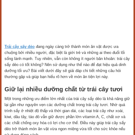
Trái cây sấy dẻo
đang ngày càng trở thành món ăn vặt được ưa
chuộng bởi nhiều người, đặc biệt là giới trẻ và những ai theo đuổi lối
sống lành mạnh. Tuy nhiên, vẫn còn không ít người băn khoăn: trái cây
sấy dẻo có tốt không? Nên sử dụng như thế nào để đạt hiệu quả dinh
dưỡng tối ưu? Bài viết dưới đây sẽ giải đáp chi tiết những câu hỏi
thường gặp và giúp bạn hiểu rõ hơn về món ăn tiện lợi này.
Giữ lại nhiều dưỡng chất từ trái cây tươi
Một trong những ưu điểm lớn nhất của trái cây sấy dẻo là khả năng giữ
lại gần như nguyên vẹn các dưỡng chất trong trái cây tươi. Nhờ quá
trình sấy ở nhiệt độ thấp và thời gian dài, các loại trái cây như xoài,
kiwi, dâu tây, táo đỏ vẫn giữ được phần lớn vitamin A, C, chất xơ và
các chất chống oxy hóa có lợi cho cơ thể. Điều này giúp trái cây sấy
dẻo trở thành món ăn vặt vừa ngon miệng vừa tốt cho sức khỏe nếu
sử dụng đúng cách.