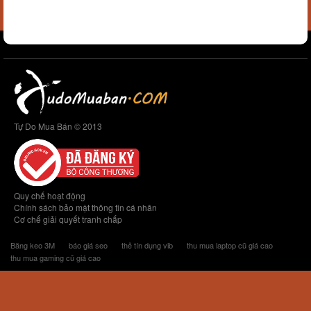
Tự Do Mua Bán © 2013
Quy chế hoạt động
Chính sách bảo mật thông tin cá nhân
Cơ chế giải quyết tranh chấp
Băng keo 3M
báo giá seo
thẻ tín dụng vib
thu mua laptop cũ giá cao
thu mua gaming cũ giá cao