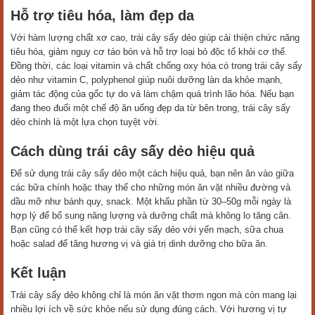
Hỗ trợ tiêu hóa, làm đẹp da
Với hàm lượng chất xơ cao, trái cây sấy dẻo giúp cải thiện chức năng
tiêu hóa, giảm nguy cơ táo bón và hỗ trợ loại bỏ độc tố khỏi cơ thể.
Đồng thời, các loại vitamin và chất chống oxy hóa có trong trái cây sấy
dẻo như vitamin C, polyphenol giúp nuôi dưỡng làn da khỏe mạnh,
giảm tác động của gốc tự do và làm chậm quá trình lão hóa. Nếu bạn
đang theo đuổi một chế độ ăn uống đẹp da từ bên trong, trái cây sấy
dẻo chính là một lựa chọn tuyệt vời.
Cách dùng trái cây sấy dẻo hiệu quả
Để sử dụng trái cây sấy dẻo một cách hiệu quả, bạn nên ăn vào giữa
các bữa chính hoặc thay thế cho những món ăn vặt nhiều đường và
dầu mỡ như bánh quy, snack. Một khẩu phần từ 30–50g mỗi ngày là
hợp lý để bổ sung năng lượng và dưỡng chất mà không lo tăng cân.
Bạn cũng có thể kết hợp trái cây sấy dẻo với yến mạch, sữa chua
hoặc salad để tăng hương vị và giá trị dinh dưỡng cho bữa ăn.
Kết luận
Trái cây sấy dẻo không chỉ là món ăn vặt thơm ngon mà còn mang lại
nhiều lợi ích về sức khỏe nếu sử dụng đúng cách. Với hương vị tự