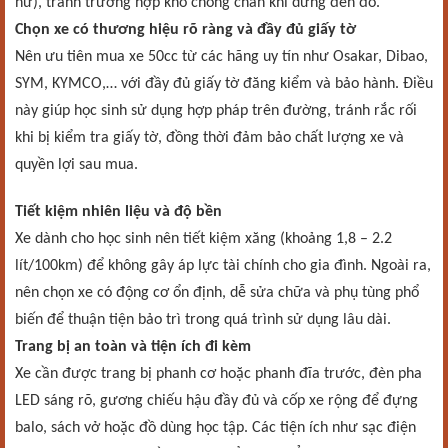
nữ), tránh trường hợp khó chống chân khi dừng đèn đỏ.
Chọn xe có thương hiệu rõ ràng và đầy đủ giấy tờ
Nên ưu tiên mua xe 50cc từ các hãng uy tín như Osakar, Dibao,
SYM, KYMCO,… với đầy đủ giấy tờ đăng kiểm và bảo hành. Điều
này giúp học sinh sử dụng hợp pháp trên đường, tránh rắc rối
khi bị kiểm tra giấy tờ, đồng thời đảm bảo chất lượng xe và
quyền lợi sau mua.
Tiết kiệm nhiên liệu và độ bền
Xe dành cho học sinh nên tiết kiệm xăng (khoảng 1,8 – 2.2
lít/100km) để không gây áp lực tài chính cho gia đình. Ngoài ra,
nên chọn xe có động cơ ổn định, dễ sửa chữa và phụ tùng phổ
biến để thuận tiện bảo trì trong quá trình sử dụng lâu dài.
Trang bị an toàn và tiện ích đi kèm
Xe cần được trang bị phanh cơ hoặc phanh đĩa trước, đèn pha
LED sáng rõ, gương chiếu hậu đầy đủ và cốp xe rộng để đựng
balo, sách vở hoặc đồ dùng học tập. Các tiện ích như sạc điện