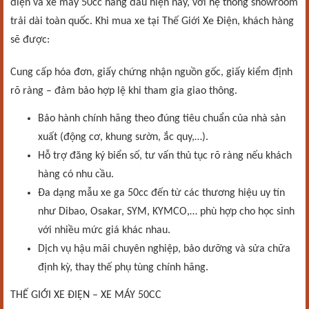
điện và xe máy 50cc hàng đầu hiện nay, với hệ thống showroom
trải dài toàn quốc. Khi mua xe tại Thế Giới Xe Điện, khách hàng
sẽ được:
Cung cấp hóa đơn, giấy chứng nhận nguồn gốc, giấy kiểm định
rõ ràng – đảm bảo hợp lệ khi tham gia giao thông.
Bảo hành chính hãng theo đúng tiêu chuẩn của nhà sản
xuất (động cơ, khung sườn, ắc quy,…).
Hỗ trợ đăng ký biển số, tư vấn thủ tục rõ ràng nếu khách
hàng có nhu cầu.
Đa dạng mẫu xe ga 50cc đến từ các thương hiệu uy tín
như Dibao, Osakar, SYM, KYMCO,… phù hợp cho học sinh
với nhiều mức giá khác nhau.
Dịch vụ hậu mãi chuyên nghiệp, bảo dưỡng và sửa chữa
định kỳ, thay thế phụ tùng chính hãng.
THẾ GIỚI XE ĐIỆN – XE MÁY 50CC