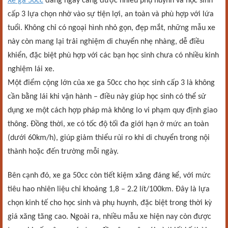
Xe ga 50cc
đang ngày càng được nhiều phụ huynh và học sinh
cấp 3 lựa chọn nhờ vào sự tiện lợi, an toàn và phù hợp với lứa
tuổi. Không chỉ có ngoại hình nhỏ gọn, đẹp mắt, những mẫu xe
này còn mang lại trải nghiệm di chuyển nhẹ nhàng, dễ điều
khiển, đặc biệt phù hợp với các bạn học sinh chưa có nhiều kinh
nghiệm lái xe.
Một điểm cộng lớn của xe ga 50cc cho học sinh cấp 3 là không
cần bằng lái khi vận hành – điều này giúp học sinh có thể sử
dụng xe một cách hợp pháp mà không lo vi phạm quy định giao
thông. Đồng thời, xe có tốc độ tối đa giới hạn ở mức an toàn
(dưới 60km/h), giúp giảm thiểu rủi ro khi di chuyển trong nội
thành hoặc đến trường mỗi ngày.
Bên cạnh đó, xe ga 50cc còn tiết kiệm xăng đáng kể, với mức
tiêu hao nhiên liệu chỉ khoảng 1,8 – 2.2 lít/100km. Đây là lựa
chọn kinh tế cho học sinh và phụ huynh, đặc biệt trong thời kỳ
giá xăng tăng cao. Ngoài ra, nhiều mẫu xe hiện nay còn được