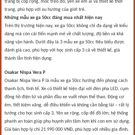
trang bị cốp rộng, móc treo đồ, yên xe êm ái và thiết kế thời
trang, phù hợp với xu hướng của giới trẻ.
Những mẫu xe ga 50cc đáng mua nhất hiện nay
Trên thị trường hiện nay, xe ga 50cc không chỉ đa dạng về kiểu
dáng mà còn cải tiến mạnh mẽ về chất lượng, độ bền và khả
năng vận hành. Dưới đây là 3 mẫu xe ga 50cc tiêu biểu được
đánh giá cao, phù hợp với học sinh cấp 3 cả về thiết kế, giá
thành lẫn tính tiện dụng:
Osakar Nispa Vera P
Osakar Nispa Vera P là mẫu xe ga 50cc hướng đến phong cách
thanh lịch, tinh tế. Xe có thiết kế hiện đại với đèn pha LED, cụm
đồng hồ điện tử và phần đầu xe vuốt nhọn thể thao. Động cơ
êm, tiết kiệm xăng, dễ điều khiển và không cần bằng lái – rất lý
tưởng cho học sinh cấp 3. Yên xe rộng, cốp để đồ lớn, hệ thống
phanh an toàn giúp phụ huynh yên tâm hơn khi con em sử dụng.
Giá bán hợp lý chỉ 21 990 000 VNĐ, phù hợp với nhiều gia đình.