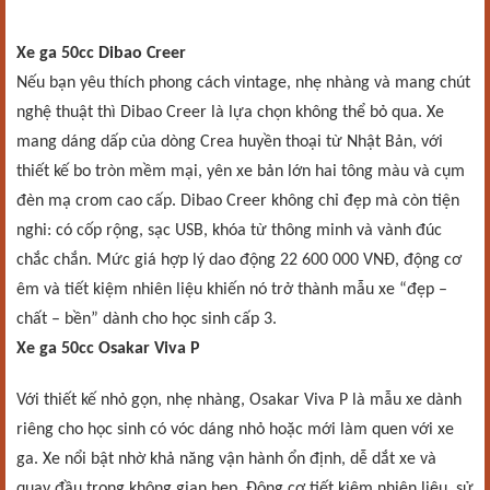
Xe ga 50cc Dibao Creer
Nếu bạn yêu thích phong cách vintage, nhẹ nhàng và mang chút
nghệ thuật thì Dibao Creer là lựa chọn không thể bỏ qua. Xe
mang dáng dấp của dòng Crea huyền thoại từ Nhật Bản, với
thiết kế bo tròn mềm mại, yên xe bản lớn hai tông màu và cụm
đèn mạ crom cao cấp. Dibao Creer không chỉ đẹp mà còn tiện
nghi: có cốp rộng, sạc USB, khóa từ thông minh và vành đúc
chắc chắn. Mức giá hợp lý dao động 22 600 000 VNĐ, động cơ
êm và tiết kiệm nhiên liệu khiến nó trở thành mẫu xe “đẹp –
chất – bền” dành cho học sinh cấp 3.
Xe ga 50cc Osakar Viva P
Với thiết kế nhỏ gọn, nhẹ nhàng, Osakar Viva P là mẫu xe dành
riêng cho học sinh có vóc dáng nhỏ hoặc mới làm quen với xe
ga. Xe nổi bật nhờ khả năng vận hành ổn định, dễ dắt xe và
quay đầu trong không gian hẹp. Động cơ tiết kiệm nhiên liệu, sử