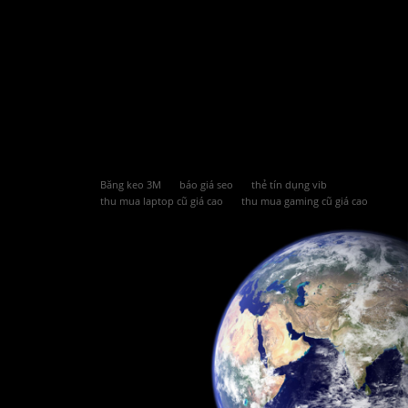
Băng keo 3M
báo giá seo
thẻ tín dụng vib
thu mua laptop cũ giá cao
thu mua gaming cũ giá cao