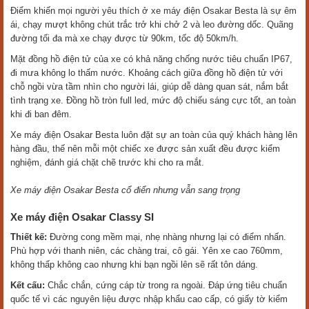
Điểm khiến mọi người yêu thích ở xe máy điện Osakar Besta là sự êm
ái, chạy mượt không chút trắc trở khi chở 2 và leo đường dốc. Quãng
đường tối đa mà xe chạy được từ 90km, tốc độ 50km/h.
Mặt đồng hồ điện tử của xe có khả năng chống nước tiêu chuẩn IP67,
đi mưa không lo thấm nước. Khoảng cách giữa đồng hồ điện tử với
chỗ ngồi vừa tầm nhìn cho người lái, giúp dễ dàng quan sát, nắm bắt
tình trạng xe. Đồng hồ tròn full led, mức độ chiếu sáng cực tốt, an toàn
khi đi ban đêm.
Xe máy điện Osakar Besta luôn đặt sự an toàn của quý khách hàng lên
hàng đầu, thế nên mỗi một chiếc xe được sản xuất đều được kiểm
nghiệm, đánh giá chặt chẽ trước khi cho ra mắt.
Xe máy điện Osakar Besta cổ điển nhưng vẫn sang trọng
Xe máy điện Osakar Classy SI
Thiết kế:
Đường cong mềm mại, nhẹ nhàng nhưng lại có điểm nhấn.
Phù hợp với thanh niên, các chàng trai, cô gái. Yên xe cao 760mm,
không thấp không cao nhưng khi bạn ngồi lên sẽ rất tôn dáng.
Kết cấu:
Chắc chắn, cứng cáp từ trong ra ngoài. Đáp ứng tiêu chuẩn
quốc tế vì các nguyên liệu được nhập khẩu cao cấp, có giấy tờ kiểm