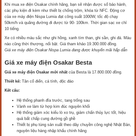
Khi mua xe điện Osakar chính hãng, bạn sẽ nhận được sổ bảo hành,
các phụ kiện đi kèm như thiết bị chống trộm, khóa từ NFC. Động cơ
của xe máy điện Nispa Lumia đạt công suất 1000W, tốc độ chạy
50km/h và quãng đường đi được từ 90- 100km. Thời gian sạc xe chỉ
10 tiếng.
Xe có nhiều màu sắc như ghi hồng, xanh tím than, ghi sần, ghi đá. Màu
nào cũng thời thượng, nổi bật. Giá tham khảo 19.300.000 đồng.
Giá xe máy điện Osakar Nispa Lumia đang được khuyến mãi hấp dẫn
Giá xe máy điện Osakar Besta
Giá xe máy điện Osakar mới nhất
của Besta là 17.800.000 đồng.
Thiết kế:
Tân cổ điển, cá tính, độc đáo
Kết cấu:
Hệ thống phanh đĩa trước, tang trống sau
Vành xe làm từ hợp kim đúc nguyên khối
Hệ thống giảm xóc kiểu lò xo trụ, giảm chấn thủy lực tốt, hiệu
quả bất chấp cung đường gồ ghề
Thiết bị phụ tùng sản xuất theo dây chuyền công nghệ Nhật Bản,
nguyên liệu hàng nhập khẩu chính hãng