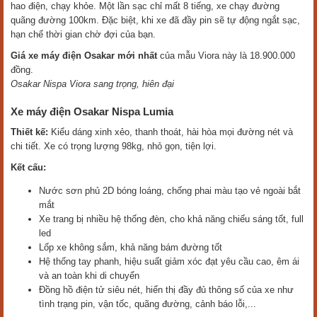
hao điện, chạy khỏe. Một lần sạc chỉ mất 8 tiếng, xe chạy đường
quãng đường 100km. Đặc biệt, khi xe đã đầy pin sẽ tự động ngắt sạc,
hạn chế thời gian chờ đợi của bạn.
Giá xe máy điện Osakar mới nhất
của mẫu Viora này là 18.900.000
đồng.
Osakar Nispa Viora sang trọng, hiên đại
Xe máy điện Osakar Nispa Lumia
Thiết kế:
Kiểu dáng xinh xẻo, thanh thoát, hài hòa mọi đường nét và
chi tiết. Xe có trọng lượng 98kg, nhỏ gọn, tiện lợi.
Kết cấu:
Nước sơn phủ 2D bóng loáng, chống phai màu tạo vẻ ngoài bắt
mắt
Xe trang bị nhiều hệ thống đèn, cho khả năng chiếu sáng tốt, full
led
Lốp xe không sắm, khả năng bám đường tốt
Hệ thống tay phanh, hiệu suất giảm xóc đạt yêu cầu cao, êm ái
và an toàn khi di chuyển
Đồng hồ điện tử siêu nét, hiển thị đầy đủ thông số của xe như
tình trạng pin, vận tốc, quãng đường, cảnh báo lỗi,...