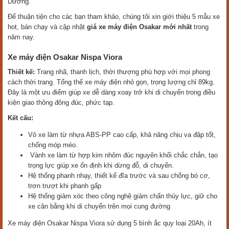
Dương.
Để thuận tiện cho các bạn tham khảo, chúng tôi xin giới thiệu 5 mẫu xe
hot, bán chạy và cập nhật
giá xe máy điện Osakar mới nhất
trong
năm nay.
Xe máy điện Osakar Nispa Viora
Thiết kế:
Trang nhã, thanh lịch, thời thượng phù hợp với mọi phong
cách thời trang. Tổng thể xe máy điện nhỏ gọn, trọng lượng chỉ 89kg.
Đây là một ưu điểm giúp xe dễ dàng xoay trở khi di chuyển trong điều
kiện giao thông đông đúc, phức tạp.
Kết cấu:
Vỏ xe làm từ nhựa ABS-PP cao cấp, khả năng chịu va đập tốt,
chống móp méo.
Vành xe làm từ hợp kim nhôm đúc nguyên khối chắc chắn, tạo
trọng lực giúp xe ổn định khi dừng đỗ, di chuyển.
Hệ thống phanh nhạy, thiết kế đĩa trước và sau chống bó cơ,
trơn trượt khi phanh gấp
Hệ thống giảm xóc theo công nghệ giảm chấn thủy lực, giữ cho
xe cân bằng khi di chuyển trên mọi cung đường
Xe máy điện Osakar Nispa Viora sử dụng 5 bình ắc quy loại 20Ah, ít