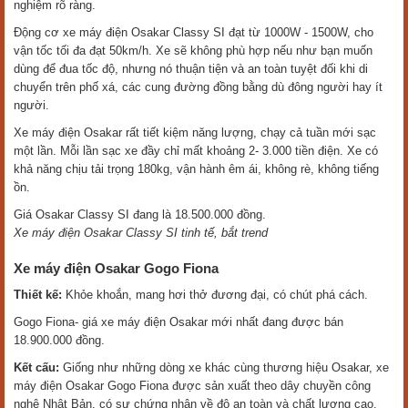
nghiệm rõ ràng.
Động cơ xe máy điện Osakar Classy SI đạt từ 1000W - 1500W, cho
vận tốc tối đa đạt 50km/h. Xe sẽ không phù hợp nếu như bạn muốn
dùng để đua tốc độ, nhưng nó thuận tiện và an toàn tuyệt đối khi di
chuyển trên phố xá, các cung đường đồng bằng dù đông người hay ít
người.
Xe máy điện Osakar rất tiết kiệm năng lượng, chạy cả tuần mới sạc
một lần. Mỗi lần sạc xe đầy chỉ mất khoảng 2- 3.000 tiền điện. Xe có
khả năng chịu tải trọng 180kg, vận hành êm ái, không rè, không tiếng
ồn.
Giá Osakar Classy SI đang là 18.500.000 đồng.
Xe máy điện Osakar Classy SI tinh tế, bắt trend
Xe máy điện Osakar Gogo Fiona
Thiết kế:
Khỏe khoắn, mang hơi thở đương đại, có chút phá cách.
Gogo Fiona- giá xe máy điện Osakar mới nhất đang được bán
18.900.000 đồng.
Kết cấu:
Giống như những dòng xe khác cùng thương hiệu Osakar, xe
máy điện Osakar Gogo Fiona được sản xuất theo dây chuyền công
nghệ Nhật Bản, có sự chứng nhận về độ an toàn và chất lượng cao.