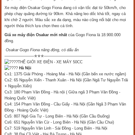
Xe máy điện Osakar Gogo Fiona đang có vận tốc đạt từ 50km/h, cho
phép chạy quãng đường từ 90km. Khả năng leo dốc khá tốt, ngay cả
khi chở 2 người. Màu sắc xe đa dạng, màu nào cũng nổi bật cho mọi
người thỏa thích lựa chọn theo cá tính.
Giá xe máy điện Osakar mới nhất
của Gogo Fiona là 18.900.000
đồng.
Osakar Gogo Fiona năng động, có dấu ấn
––––––––––––––✯✯✯———————————––
THẾ GIỚI XE ĐIỆN - XE MÁY 50CC
Hà Nội
Cs1: 1375 Giải Phóng - Hoàng Mai - Hà Nội (Gần bến xe nước ngầm)
Cs2: 65 Nguyễn Xiển - Thanh Xuân - Hà Nội (Gần Ngã Tư Nguyễn Trãi
+ Nguyễn Xiển)
Cs3: 180 Phạm Văn Đồng - Hà nội ( Giữa ngã 3 Phạm Văn Đồng -
Hoàng Quốc Việt)
Cs4: 154 Phạm Văn Đồng - Cầu Giấy - Hà Nội (Gần Ngã 3 Phạm Văn
Đồng - Hoàng Quốc Việt)
Cs5: 807 Ngô Gia Tự - Long Biên - Hà Nội (Gần Cầu Đuống)
Cs6: 651 Nguyễn Văn Cừ - Long Biên - Hà Nội (Gần Cầu Chui)
Cs7: 519 Nguyễn Văn Linh - Sài Đồng - Long Biên - Hà Nội
Cs8: 38 Đại Cồ Việt - Hai Bà Trưng - Hà Nội