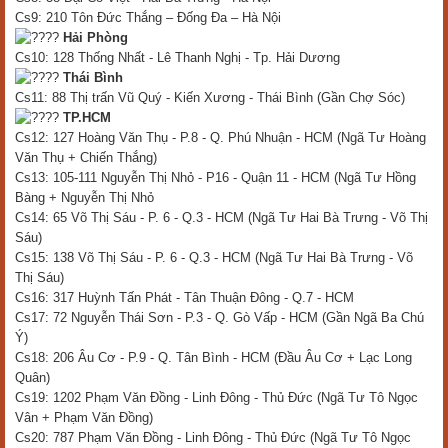
Cs9: 210 Tôn Đức Thắng – Đống Đa – Hà Nội
Hải Phòng
Cs10: 128 Thống Nhất - Lê Thanh Nghị - Tp. Hải Dương
Thái Bình
Cs11: 88 Thị trấn Vũ Quý - Kiến Xương - Thái Bình (Gần Chợ Sóc)
TP.HCM
Cs12: 127 Hoàng Văn Thụ - P.8 - Q. Phú Nhuận - HCM (Ngã Tư Hoàng
Văn Thụ + Chiến Thắng)
Cs13: 105-111 Nguyễn Thị Nhỏ - P16 - Quận 11 - HCM (Ngã Tư Hồng
Bàng + Nguyễn Thị Nhỏ
Cs14: 65 Võ Thị Sáu - P. 6 - Q.3 - HCM (Ngã Tư Hai Bà Trưng - Võ Thị
Sáu)
Cs15: 138 Võ Thị Sáu - P. 6 - Q.3 - HCM (Ngã Tư Hai Bà Trưng - Võ
Thị Sáu)
Cs16: 317 Huỳnh Tấn Phát - Tân Thuận Đông - Q.7 - HCM
Cs17: 72 Nguyễn Thái Sơn - P.3 - Q. Gò Vấp - HCM (Gần Ngã Ba Chú
Ý)
Cs18: 206 Âu Cơ - P.9 - Q. Tân Bình - HCM (Đầu Âu Cơ + Lạc Long
Quân)
Cs19: 1202 Phạm Văn Đồng - Linh Đông - Thủ Đức (Ngã Tư Tô Ngọc
Vân + Phạm Văn Đồng)
Cs20: 787 Phạm Văn Đồng - Linh Đông - Thủ Đức (Ngã Tư Tô Ngọc