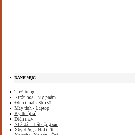
DANH MỤC
Thời trang
Nước hoa - Mỹ phẩm
Điện thoại - Sim số
Máy tính - Laptop
Kỹ thuật số
Điện máy
Nhà đất - Bất động sản
Xây dựng - Nội thất