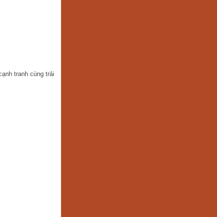
ạnh tranh cùng trải