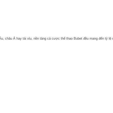
u, châu Á hay tài xỉu, nền tảng cá cược thể thao Bubet đều mang đến tỷ lệ c