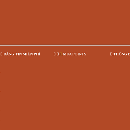
ĐĂNG TIN MIỄN PHÍ
MUA POINTS
THÔNG 