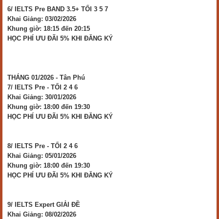
6/ IELTS Pre BAND 3.5+ TỐI 3 5 7
Khai Giảng: 03/02/2026
Khung giờ: 18:15 đến 20:15
HỌC PHÍ ƯU ĐÃI 5% KHI ĐĂNG KÝ
THÁNG 01/2026 - Tân Phú
7/ IELTS Pre - TỐI 2 4 6
Khai Giảng: 30/01/2026
Khung giờ: 18:00 đến 19:30
HỌC PHÍ ƯU ĐÃI 5% KHI ĐĂNG KÝ
8/ IELTS Pre - TỐI 2 4 6
Khai Giảng: 05/01/2026
Khung giờ: 18:00 đến 19:30
HỌC PHÍ ƯU ĐÃI 5% KHI ĐĂNG KÝ
9/ IELTS Expert GIẢI ĐỀ
Khai Giảng: 08/02/2026