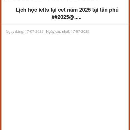
Lịch học ielts tại cet năm 2025 tại tân phú
##2025@.....
Ngày đăng:
17-07-2025 |
Ngày cập nhật:
17-07-2025