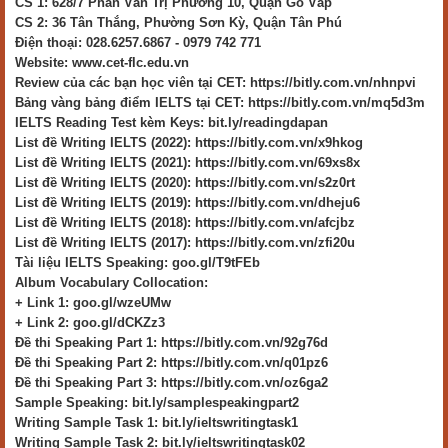
CS 1: 628/7 Phan Văn Trị Phường 10, Quận Gò Vấp
CS 2: 36 Tân Thắng, Phường Sơn Kỳ, Quận Tân Phú
Điện thoại: 028.6257.6867 - 0979 742 771
Website: www.cet-flc.edu.vn
Review của các bạn học viên tại CET: https://bitly.com.vn/nhnpvi
Bảng vàng bảng điểm IELTS tại CET: https://bitly.com.vn/mq5d3m
IELTS Reading Test kèm Keys: bit.ly/readingdapan
List đề Writing IELTS (2022): https://bitly.com.vn/x9hkog
List đề Writing IELTS (2021): https://bitly.com.vn/69xs8x
List đề Writing IELTS (2020): https://bitly.com.vn/s2z0rt
List đề Writing IELTS (2019): https://bitly.com.vn/dheju6
List đề Writing IELTS (2018): https://bitly.com.vn/afcjbz
List đề Writing IELTS (2017): https://bitly.com.vn/zfi20u
Tài liệu IELTS Speaking: goo.gl/T9tFEb
Album Vocabulary Collocation:
+ Link 1: goo.gl/wzeUMw
+ Link 2: goo.gl/dCKZz3
Đề thi Speaking Part 1: https://bitly.com.vn/92g76d
Đề thi Speaking Part 2: https://bitly.com.vn/q01pz6
Đề thi Speaking Part 3: https://bitly.com.vn/oz6ga2
Sample Speaking: bit.ly/samplespeakingpart2
Writing Sample Task 1: bit.ly/ieltswritingtask1
Writing Sample Task 2: bit.ly/ieltswritingtask02