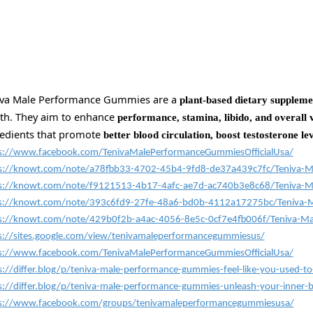
iva Male Performance Gummies are a
plant-based dietary suppleme
th. They aim to enhance
performance, stamina, libido, and overall v
edients that promote
better blood circulation, boost testosterone le
s://www.facebook.com/TenivaMalePerformanceGummiesOfficialUsa/
s://knowt.com/note/a78fbb33-4702-45b4-9fd8-de37a439c7fc/Teniva-M
s://knowt.com/note/f9121513-4b17-4afc-ae7d-ac740b3e8c68/Teniva-M
s://knowt.com/note/393c6fd9-27fe-48a6-bd0b-4112a17275bc/Teniva-
s://knowt.com/note/429b0f2b-a4ac-4056-8e5c-0cf7e4fb006f/Teniva-Ma
s://sites.google.com/view/tenivamaleperformancegummiesus/
s://www.facebook.com/TenivaMalePerformanceGummiesOfficialUsa/
s://differ.blog/p/teniva-male-performance-gummies-feel-like-you-used-t
s://differ.blog/p/teniva-male-performance-gummies-unleash-your-inner
s://www.facebook.com/groups/tenivamaleperformancegummiesusa/