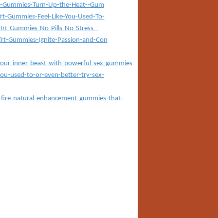
t-Gummies-Turn-Up-the-Heat--Gum
-Gummies-Feel-Like-You-Used-To-
t-Gummies-No-Pills-No-Stress--
t-Gummies-Ignite-Passion-and-Con
your-inner-beast-with-powerful-sex-gummies
ou-used-to-or-even-better-try-sex-
-fire-natural-enhancement-gummies-that-