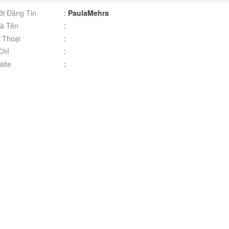
i Đăng Tin
:
PaulaMehra
à Tên
:
 Thoại
:
Chỉ
:
ite
: