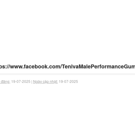
ps://www.facebook.com/TenivaMalePerformanceGum
 đăng:
19-07-2025 |
Ngày cập nhật:
19-07-2025