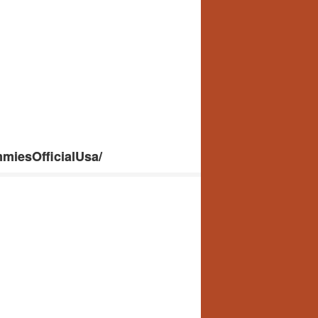
miesOfficialUsa/