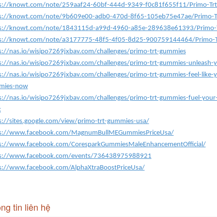
s://knowt.com/note/259aaf24-60bf-444d-9349-f0c81f655f11/Primo-Tr
s://knowt.com/note/9b609e00-adb0-470d-8f65-105eb75e47ae/Primo-Trt
s://knowt.com/note/1843115d-a99d-4960-a85e-289638e61393/Primo-Tr
s://knowt.com/note/a3177775-48f5-4f05-8d25-900759144464/Primo-Tr
s://nas.io/wisipo7269jxbav.com/challenges/primo-trt-gummies
s://nas.io/wisipo7269jxbav.com/challenges/primo-trt-gummies-unleash-
s://nas.io/wisipo7269jxbav.com/challenges/primo-trt-gummies-feel-like-y
mies-now
s://nas.io/wisipo7269jxbav.com/challenges/primo-trt-gummies-fuel-your
k
s://sites.google.com/view/primo-trt-gummies-usa/
s://www.facebook.com/MagnumBullMEGummiesPriceUsa/
s://www.facebook.com/CoresparkGummiesMaleEnhancementOfficial/
s://www.facebook.com/events/736438975988921
s://www.facebook.com/AlphaXtraBoostPriceUsa/
ng tin liên hệ