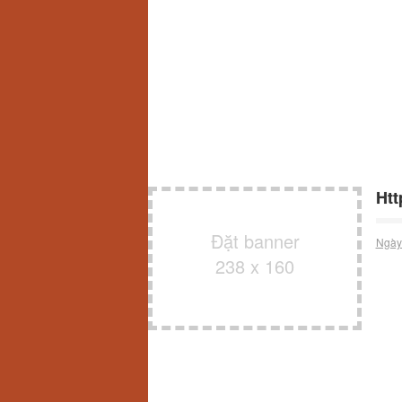
Htt
Đặt banner
Ngày
238 x 160