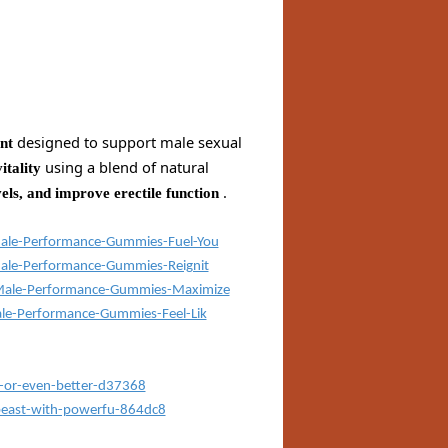
designed to support male sexual
nt
using a blend of natural
itality
.
vels, and improve erectile function
ale-Performance-Gummies-Fuel-You
ale-Performance-Gummies-Reignit
Male-Performance-Gummies-Maximize
le-Performance-Gummies-Feel-Lik
o-or-even-better-d37368
-beast-with-powerfu-864dc8