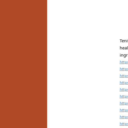
Ten
heal
ingr
http
http
http
http
http
http
http
http
http
http