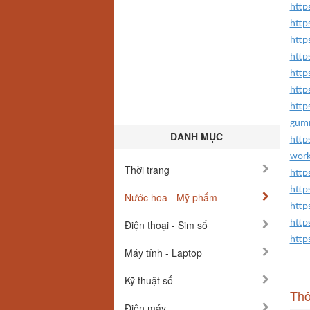
http
http
http
http
http
http
http
gum
DANH MỤC
http
wor
Thời trang
http
http
Nước hoa - Mỹ phẩm
http
Điện thoại - Sim số
http
http
Máy tính - Laptop
Kỹ thuật số
Thô
Điện máy