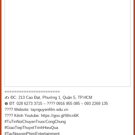
=======================
✍️ ĐC: 213 Cao Đạt, Phường 1, Quận 5, TP.HCM
☎️ ĐT: 028 6273 3715 – ???? 0916 955 085 – 093 2269 135
???? Website: taynguyenfilm.edu.vn
???? Kênh Youtube: https://goo.gl/Wrcn6K
#TuTinNoiChuyenTruocCongChung
#GiaoTiepThuyetTrinhHieuQua
#TayNguyenPhimEntertainment