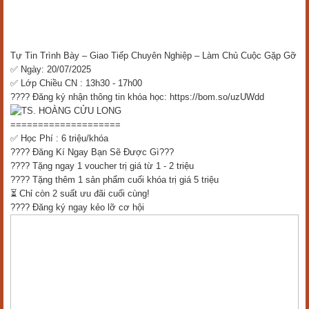
Tự Tin Trình Bày – Giao Tiếp Chuyên Nghiệp – Làm Chủ Cuộc Gặp Gỡ
✅ Ngày: 20/07/2025
✅ Lớp Chiều CN : 13h30 - 17h00
???? Đăng ký nhận thông tin khóa học: https://bom.so/uzUWdd
====================
✅ Học Phí : 6 triệu/khóa
???? Đăng Kí Ngay Bạn Sẽ Được Gì???
???? Tặng ngay 1 voucher trị giá từ 1 - 2 triệu
???? Tặng thêm 1 sản phẩm cuối khóa trị giá 5 triệu
⏳ Chỉ còn 2 suất ưu đãi cuối cùng!
???? Đăng ký ngay kẻo lỡ cơ hội