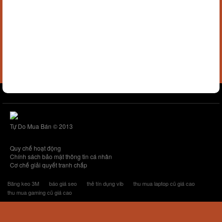
Tự Do Mua Bán © 2013
Quy chế hoạt động
Chính sách bảo mật thông tin cá nhân
Cơ chế giải quyết tranh chấp
Băng keo 3M
báo giá seo
thẻ tín dụng vib
thu mua laptop cũ giá cao
thu mua gaming cũ giá cao