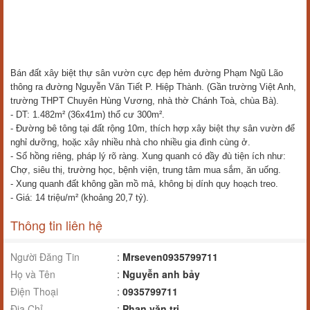
Bán đất xây biệt thự sân vườn cực đẹp hẻm đường Phạm Ngũ Lão
thông ra đường Nguyễn Văn Tiết P. Hiệp Thành. (Gần trường Việt Anh,
trường THPT Chuyên Hùng Vương, nhà thờ Chánh Toà, chùa Bà).
- DT: 1.482m² (36x41m) thổ cư 300m².
- Đường bê tông tại đất rộng 10m, thích hợp xây biệt thự sân vườn để
nghỉ dưỡng, hoặc xây nhiều nhà cho nhiều gia đình cùng ở.
- Sổ hồng riêng, pháp lý rõ ràng. Xung quanh có đầy đù tiện ích như:
Chợ, siêu thị, trường học, bệnh viện, trung tâm mua sắm, ăn uống.
- Xung quanh đất không gần mồ mả, không bị dính quy hoạch treo.
- Giá: 14 triệu/m² (khoảng 20,7 tỷ).
Thông tin liên hệ
Người Đăng Tin
:
Mrseven0935799711
Họ và Tên
:
Nguyễn anh bảy
Điện Thoại
:
0935799711
Địa Chỉ
:
Phan văn trị