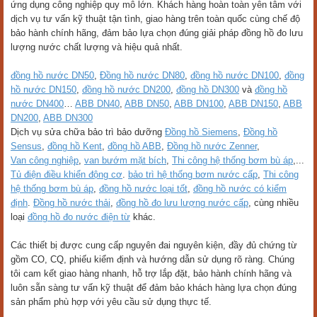
ứng dụng công nghiệp quy mô lớn. Khách hàng hoàn toàn yên tâm với
dịch vụ tư vấn kỹ thuật tận tình, giao hàng trên toàn quốc cùng chế độ
bảo hành chính hãng, đảm bảo lựa chọn đúng giải pháp đồng hồ đo lưu
lượng nước chất lượng và hiệu quả nhất.
đồng hồ nước DN50
,
Đồng hồ nước DN80
,
đồng hồ nước DN100
,
đồng
hồ nước DN150
,
đồng hồ nước DN200
,
đồng hồ DN300
và
đồng hồ
nước DN400
…
ABB DN40
,
ABB DN50
,
ABB DN100
,
ABB DN150
,
ABB
DN200
,
ABB DN300
Dịch vụ sửa chữa bảo trì bảo dưỡng
Đồng hồ Siemens
,
Đồng hồ
Sensus
,
đồng hồ Kent
,
đồng hồ ABB
,
Đồng hồ nước Zenner
,
Van công nghiệp
,
van bướm mặt bích
,
Thi công hệ thống bơm bù áp
,...
Tủ điện điều khiển động cơ
.
bảo trì hệ thống bơm nước cấp
,
Thi công
hệ thống bơm bù áp
,
đồng hồ nước loại tốt
,
đồng hồ nước có kiểm
định
.
Đồng hồ nước thải
,
đồng hồ đo lưu lượng nước cấp
, cùng nhiều
loại
đồng hồ đo nước điện từ
khác.
Các thiết bị được cung cấp nguyên đai nguyên kiện, đầy đủ chứng từ
gồm CO, CQ, phiếu kiểm định và hướng dẫn sử dụng rõ ràng. Chúng
tôi cam kết giao hàng nhanh, hỗ trợ lắp đặt, bảo hành chính hãng và
luôn sẵn sàng tư vấn kỹ thuật để đảm bảo khách hàng lựa chọn đúng
sản phẩm phù hợp với yêu cầu sử dụng thực tế.