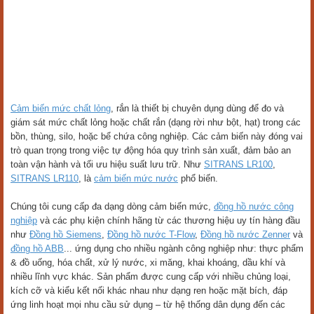
Cảm biến mức chất lỏng
, rắn là thiết bị chuyên dụng dùng để đo và
giám sát mức chất lỏng hoặc chất rắn (dạng rời như bột, hạt) trong các
bồn, thùng, silo, hoặc bể chứa công nghiệp. Các cảm biến này đóng vai
trò quan trọng trong việc tự động hóa quy trình sản xuất, đảm bảo an
toàn vận hành và tối ưu hiệu suất lưu trữ. Như
SITRANS LR100
,
SITRANS LR110
, là
cảm biến mức nước
phổ biến.
Chúng tôi cung cấp đa dạng dòng cảm biến mức,
đồng hồ nước công
nghiệp
và các phụ kiện chính hãng từ các thương hiệu uy tín hàng đầu
như
Đồng hồ Siemens
,
Đồng hồ nước T-Flow
,
Đồng hồ nước Zenner
và
đồng hồ ABB
... ứng dụng cho nhiều ngành công nghiệp như: thực phẩm
& đồ uống, hóa chất, xử lý nước, xi măng, khai khoáng, dầu khí và
nhiều lĩnh vực khác. Sản phẩm được cung cấp với nhiều chủng loại,
kích cỡ và kiểu kết nối khác nhau như dạng ren hoặc mặt bích, đáp
ứng linh hoạt mọi nhu cầu sử dụng – từ hệ thống dân dụng đến các