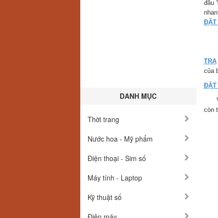
đầu 
nhan
ĐẶT
TRA
của 
ĐẶT
DANH MỤC
Với 
còn 
Thời trang
Nước hoa - Mỹ phẩm
Điện thoại - Sim số
Máy tính - Laptop
Kỹ thuật số
Điện máy