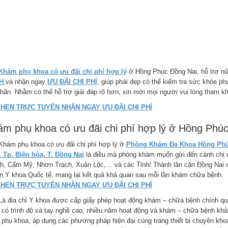
Khám phụ khoa có ưu đãi chi phí hợp lý
ở Hồng Phúc Đồng Nai, hỗ trợ nữ 
NH
và nhận ngay
ƯU ĐÃI CHI PHÍ
, giúp phái đẹp có thể kiểm tra sức khỏe p
hân. Nhằm có thể hỗ trợ giải đáp rõ hơn, xin mời mọi người vui lòng tham khả
 HẸN TRỰC TUYẾN NHẬN NGAY ƯU ĐÃI CHI PHÍ
m phụ khoa có ưu đãi chi phí hợp lý ở Hồng Phú
 phụ khoa có ưu đãi chi phí hợp lý ở
Phòng Khám Đa Khoa Hồng Phúc
, Tp. Biên hòa, T. Đồng Nai
là điều mà phòng khám muốn gửi đến cánh chị 
h, Cẩm Mỹ, Nhơn Trạch, Xuân Lộc,… và các Tỉnh/ Thành lân cận Đồng Nai c
n Y khoa Quốc tế, mang lại kết quả khả quan sau mỗi lần khám chữa bệnh.
 HẸN TRỰC TUYẾN NHẬN NGAY ƯU ĐÃI CHI PHÍ
ịa chỉ Y khoa được cấp giấy phép hoạt động khám – chữa bệnh chính quy 
 có trình độ và tay nghề cao, nhiều năm hoạt động và khám – chữa bệnh khả
 phụ khoa, áp dụng các phương pháp hiện đại cùng trang thiết bị chuyên khoa