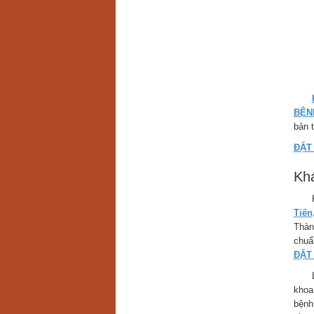
BỆ
bản t
ĐẶT
Khá
Khám
Tiến
Thàn
chuẩ
ĐẶT
Là đ
khoa
bệnh