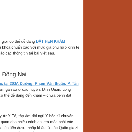
giới có thể dễ dàng
ĐẶT HẸN KHÁM
hụ khoa chuẩn xác với mức giá phù hợp kinh tế
o các thông tin tại bài viết sau.
c Đồng Nai
 tại 203A Đường. Phạm Văn thuận, P. Tân
em gần xa ở các huyện: Định Quán, Long
ó thể dễ dàng đến khám – chữa bệnh đạt
từ Y Tế, tập đợi đội ngũ Y bác sĩ chuyên
 quan cho nhiều cánh chị em mắc phải các
 tiên tiến được nhập khẩu từ các Quốc gia đi