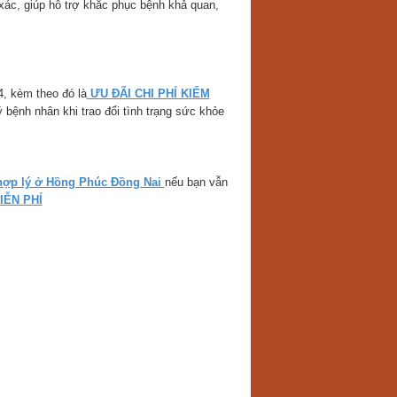
ác, giúp hỗ trợ khắc phục bệnh khả quan,
4, kèm theo đó là
ƯU ĐÃI CHI PHÍ KIỂM
ệnh nhân khi trao đổi tình trạng sức khỏe
hợp lý ở Hồng Phúc Đồng Nai
nếu bạn vẫn
IỄN PHÍ