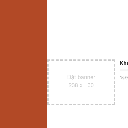
Khá
Đặt banner
Ngày
238 x 160