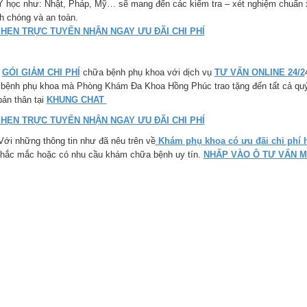
Y học như: Nhật, Pháp, Mỹ… sẽ mang đến các kiểm tra – xét nghiệm chuẩn x
h chóng và an toàn.
 HẸN TRỰC TUYẾN NHẬN NGAY ƯU ĐÃI CHI PHÍ
GÓI GIẢM CHI PHÍ
chữa bệnh phụ khoa với dịch vụ
TƯ VẤN ONLINE 24/2
bệnh phụ khoa mà Phòng Khám Đa Khoa Hồng Phúc trao tặng đến tất cả quý b
bản thân tại
KHUNG CHAT
 HẸN TRỰC TUYẾN NHẬN NGAY ƯU ĐÃI CHI PHÍ
những thông tin như đã nêu trên về
Khám phụ khoa có ưu đãi chi phí 
thắc mắc hoặc có nhu cầu khám chữa bệnh uy tín.
NHẤP VÀO Ô TƯ VẤN M