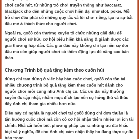
chơi cuốn hút, từ những trò chơi truyền thống như baccarat,
blackjack cho đến những cuộc chơi hiện đại như slot, poker. Mỗi
trò chơi đều phải có những quy tắc và lối chơi riêng, tạo ra sự bắt
đầu mẻ & thách thức cho người chơi.
Ngoài ra, go88 còn thường xuyên tổ chức những giải đấu để
người chơi sở hữu cơ hội biểu hiện khả năng & giành được các
giải thưởng hấp dẫn. Các giải đấu này không chỉ tạo nên sự đối
đầu mà còn giúp người chơi có thêm động lực để nâng cao bản
thân.
Chương Trình bộ quà tặng kèm theo cuốn hút
đừng chỉ tạm dừng ở việc bày bán cuộc chơi, go88 còn tồn tại
nhiều chương trình bộ quà tặng kèm theo cuốn hút dành cho
người chơi mới cũng như Anh chị cũ. Các ưu đãi này thường
xuyên đc cập nhật, nhằm mục đích tạo nên sự hứng thú và thúc
đẩy Anh chị tham gia nhiều hơn nữa.
Điều này có nghĩa là người chơi tại go88 đừng chỉ đơn thuần là
tận hưởng cuộc chơi mà còn có cơ hội nhận thêm nhiều lợi ích tài
chính. Nhà cái luôn biết phương pháp tạo ra những ưu đãi khác
biệt và ý nghĩa, để cho Anh chị cảm nhận thấy họ đang thực sự đc
trân trọng.