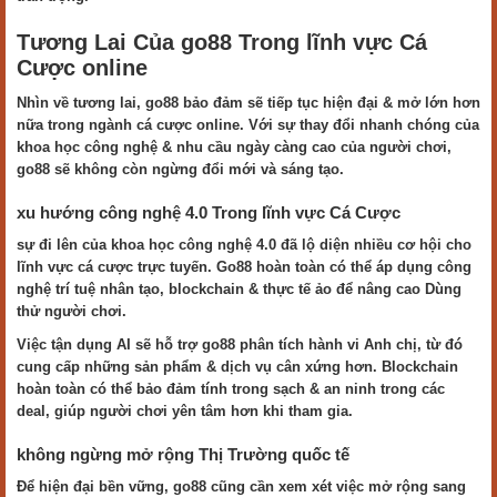
Tương Lai Của go88 Trong lĩnh vực Cá
Cược online
Nhìn về tương lai, go88 bảo đảm sẽ tiếp tục hiện đại & mở lớn hơn
nữa trong ngành cá cược online. Với sự thay đổi nhanh chóng của
khoa học công nghệ & nhu cầu ngày càng cao của người chơi,
go88 sẽ không còn ngừng đổi mới và sáng tạo.
xu hướng công nghệ 4.0 Trong lĩnh vực Cá Cược
sự đi lên của khoa học công nghệ 4.0 đã lộ diện nhiều cơ hội cho
lĩnh vực cá cược trực tuyến. Go88 hoàn toàn có thể áp dụng công
nghệ trí tuệ nhân tạo, blockchain & thực tế ảo để nâng cao Dùng
thử người chơi.
Việc tận dụng AI sẽ hỗ trợ go88 phân tích hành vi Anh chị, từ đó
cung cấp những sản phẩm & dịch vụ cân xứng hơn. Blockchain
hoàn toàn có thể bảo đảm tính trong sạch & an ninh trong các
deal, giúp người chơi yên tâm hơn khi tham gia.
không ngừng mở rộng Thị Trường quốc tế
Để hiện đại bền vững, go88 cũng cần xem xét việc mở rộng sang