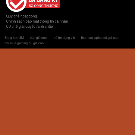
Quy chế hoạt động
Chính sách bảo mật thông tin cá nhân
Cơ chế giải quyết tranh chấp
Băng keo 3M
báo giá seo
thẻ tín dụng vib
thu mua laptop cũ giá cao
thu mua gaming cũ giá cao