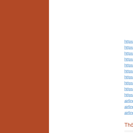
https
https
https
https
https
https
https
https
https
https
airli
airli
airli
Thô