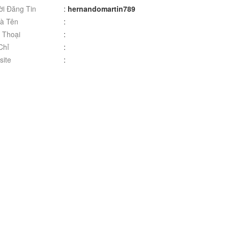
i Đăng Tin
:
hernandomartin789
à Tên
:
 Thoại
:
Chỉ
:
ite
: