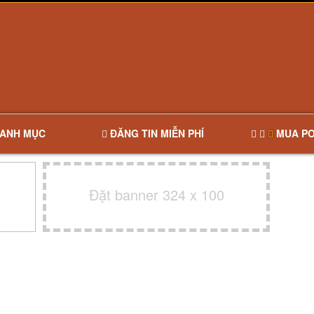
ANH MỤC
ĐĂNG TIN MIỄN PHÍ
MUA PO
Đặt banner 324 x 100