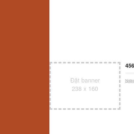
456
Đặt banner
Ngày
238 x 160