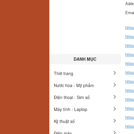
Addr
Emai
http
http
https
https
DANH MỤC
http
Thời trang
http
https
Nước hoa - Mỹ phẩm
http
Điện thoại - Sim số
https
Máy tính - Laptop
http
https
Kỹ thuật số
https
Điện máy