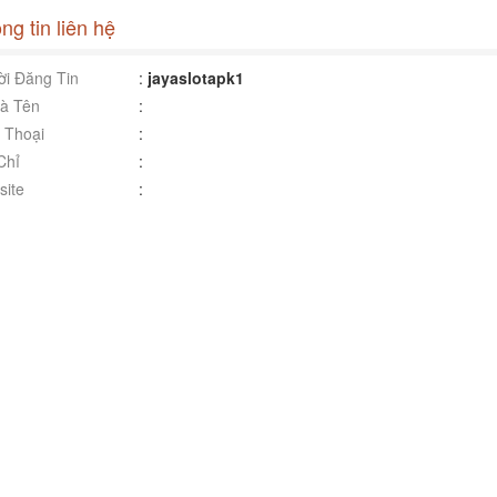
ng tin liên hệ
i Đăng Tin
:
jayaslotapk1
à Tên
:
 Thoại
:
Chỉ
:
ite
: