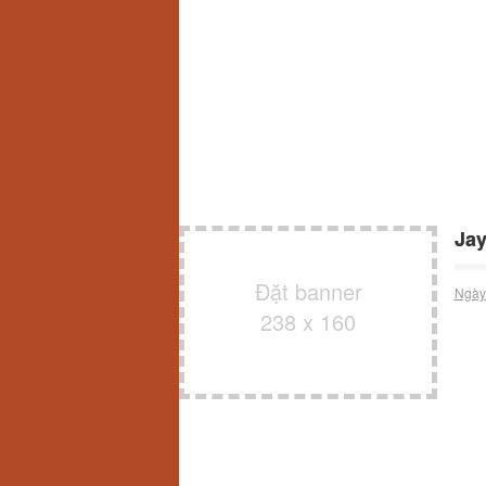
Jay
Đặt banner
Ngày
238 x 160