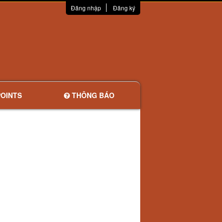
Đăng nhập
Đăng ký
OINTS
THÔNG BÁO