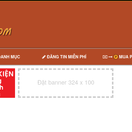
DANH MỤC
ĐĂNG TIN MIỄN PHÍ
MUA P
Đặt banner 324 x 100