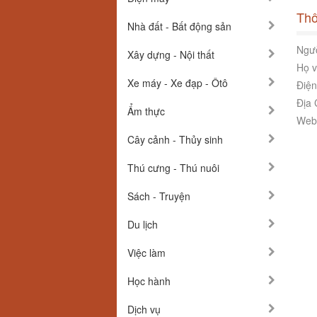
Thô
Nhà đất - Bất động sản
Ngườ
Xây dựng - Nội thất
Họ v
Xe máy - Xe đạp - Ôtô
Điện
Địa 
Ẩm thực
Webs
Cây cảnh - Thủy sinh
Thú cưng - Thú nuôi
Sách - Truyện
Du lịch
Việc làm
Học hành
Dịch vụ