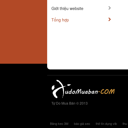
Giới thiệu website
Tổng hợp
Tự Do Mua Bán © 2013
Băng keo 3M
báo giá seo
thẻ tín dụng vib
thu