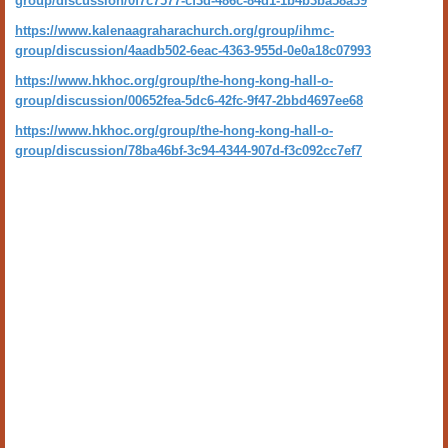
group/discussion/0f7c7577-cf3d-486c-84d1-1b4b3ba58a39
https://www.kalenaagraharachurch.org/group/ihmc-
group/discussion/4aadb502-6eac-4363-955d-0e0a18c07993
https://www.hkhoc.org/group/the-hong-kong-hall-o-
group/discussion/00652fea-5dc6-42fc-9f47-2bbd4697ee68
https://www.hkhoc.org/group/the-hong-kong-hall-o-
group/discussion/78ba46bf-3c94-4344-907d-f3c092cc7ef7