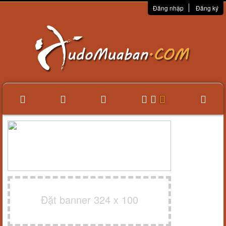
Đăng nhập
Đăng ký
Đặt banner 324 x 100