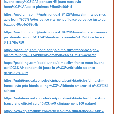
lavons-essay%C3%A9-pendant-45-jours-mes-avis-
honn%C3%AAtes-et-plaintes-86be69a96d4d
https://medium.com/@nutritiondeal_84328/dima-slim-france-mes-
avis-honn%C3%AAtes-est-ce-vraiment-efficace-ou-est-ce-juste-du-
battage-40ee4e582d4b
https://medium.com/@nutritiondeal_84328/dima-slim-france-avis-
prix-bienfaits-ingr%C3%A9dients-amazon-et-o%C3%B9-acheter-
0f1f174b7420
https://paddling.com/paddle/trips/dima-slim-france-avis-prix-
bienfaits-ingr%C3%A9dients-amazon-et-o%C3%B9-acheter
https://paddling.com/paddle/trips/dima-slim-france-nous-lavons-
test%C3%A9-pendant-90-jours-la-v%C3%A9ritable-science-
derri%C3%A8re
https://nutritiondeal.zohodesk.in/portal/en/kb/articles/dima-slim-
france-avis-prix-bienfaits-ingr%C3%A9dients-amazon-et-o%C3%B9-
acheter
https://nutritiondeal.zohodesk.in/portal/en/kb/articles/dima-slim-
france-site-officiel-certifi%C3%A9-cliniquement-100-naturel
https://www.trysmallbiz.com/articles/dima-slim-france-avis-prix-