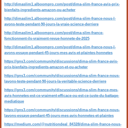
http://dimaslim1.alboompro.com/post/dima-slim-france-avis-prix-
bienfaits-ingredients-amazon-ou-acheter
http://dimaslim1.alboompro.com/post/dima-slim-france-nous-l-
avons-teste-pendant-90-jours-la-vraie-science-derriere
http://dimaslim1.alboompro.com/post/dima-slim-france-
fonctionnent-ils-vraiment-revue-honnete-de-2025
http://dimaslim1.alboompro.com/post/dima-slim-france-nous-l-
avons-essaye-pendant-45-jours-mes-avis-et-plaintes-honnetes
https://gns3.com/community/discussions/dima-slim-france-avis-
prix-bienfaits-ingredients-amazon-et-ou-acheter
https://gns3.com/community/discussions/dima-slim-france-nous-
lavons-teste-pendant-90-jours-la-veritable-science-derriere
https://gns3.com/community/discussions/dima-slim-france-mes-
avis-honnetes-est-ce-vraiment-efficace-ou-est-ce-juste-du-battage-
mediatique
https://gns3.com/community/discussions/dima-slim-france-nous-
lavons-essaye-pendant-45-jours-mes-avis-honnetes-et-plaintes
https://medium.com/@nutritiondeal_84328/dima-slim-france-nous-