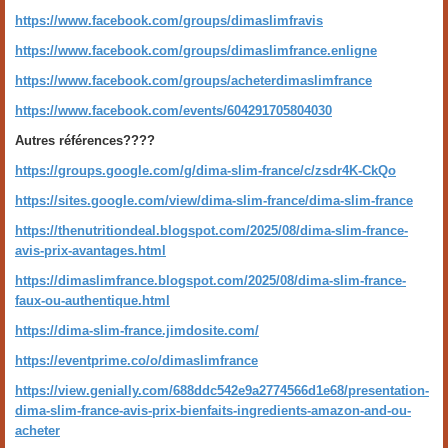
https://www.facebook.com/groups/dimaslimfravis
https://www.facebook.com/groups/dimaslimfrance.enligne
https://www.facebook.com/groups/acheterdimaslimfrance
https://www.facebook.com/events/604291705804030
Autres références????
https://groups.google.com/g/dima-slim-france/c/zsdr4K-CkQo
https://sites.google.com/view/dima-slim-france/dima-slim-france
https://thenutritiondeal.blogspot.com/2025/08/dima-slim-france-
avis-prix-avantages.html
https://dimaslimfrance.blogspot.com/2025/08/dima-slim-france-
faux-ou-authentique.html
https://dima-slim-france.jimdosite.com/
https://eventprime.co/o/dimaslimfrance
https://view.genially.com/688ddc542e9a2774566d1e68/presentation-
dima-slim-france-avis-prix-bienfaits-ingredients-amazon-and-ou-
acheter