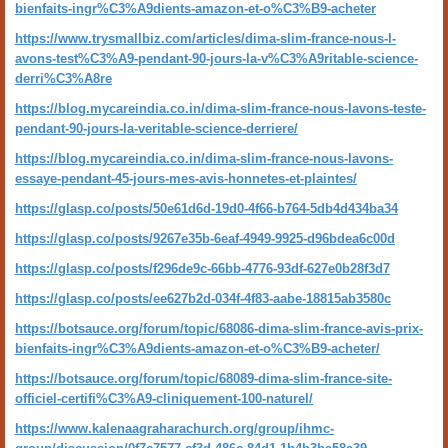
bienfaits-ingr%C3%A9dients-amazon-et-o%C3%B9-acheter
https://www.trysmallbiz.com/articles/dima-slim-france-nous-l-
avons-test%C3%A9-pendant-90-jours-la-v%C3%A9ritable-science-
derri%C3%A8re
https://blog.mycareindia.co.in/dima-slim-france-nous-lavons-teste-
pendant-90-jours-la-veritable-science-derriere/
https://blog.mycareindia.co.in/dima-slim-france-nous-lavons-
essaye-pendant-45-jours-mes-avis-honnetes-et-plaintes/
https://glasp.co/posts/50e61d6d-19d0-4f66-b764-5db4d434ba34
https://glasp.co/posts/9267e35b-6eaf-4949-9925-d96bdea6c00d
https://glasp.co/posts/f296de9c-66bb-4776-93df-627e0b28f3d7
https://glasp.co/posts/ee627b2d-034f-4f83-aabe-18815ab3580c
https://botsauce.org/forum/topic/68086-dima-slim-france-avis-prix-
bienfaits-ingr%C3%A9dients-amazon-et-o%C3%B9-acheter/
https://botsauce.org/forum/topic/68089-dima-slim-france-site-
officiel-certifi%C3%A9-cliniquement-100-naturel/
https://www.kalenaagraharachurch.org/group/ihmc-