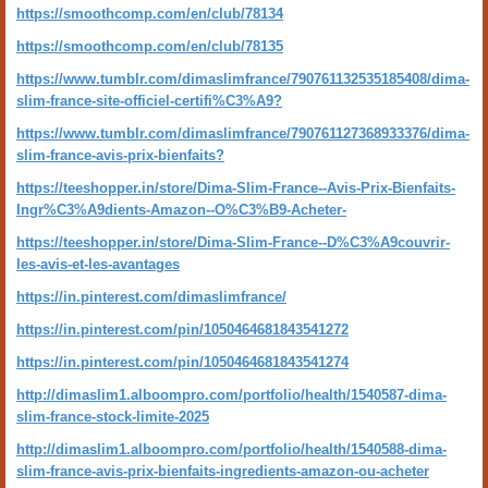
https://smoothcomp.com/en/club/78134
https://smoothcomp.com/en/club/78135
https://www.tumblr.com/dimaslimfrance/790761132535185408/dima-
slim-france-site-officiel-certifi%C3%A9?
https://www.tumblr.com/dimaslimfrance/790761127368933376/dima-
slim-france-avis-prix-bienfaits?
https://teeshopper.in/store/Dima-Slim-France--Avis-Prix-Bienfaits-
Ingr%C3%A9dients-Amazon--O%C3%B9-Acheter-
https://teeshopper.in/store/Dima-Slim-France--D%C3%A9couvrir-
les-avis-et-les-avantages
https://in.pinterest.com/dimaslimfrance/
https://in.pinterest.com/pin/1050464681843541272
https://in.pinterest.com/pin/1050464681843541274
http://dimaslim1.alboompro.com/portfolio/health/1540587-dima-
slim-france-stock-limite-2025
http://dimaslim1.alboompro.com/portfolio/health/1540588-dima-
slim-france-avis-prix-bienfaits-ingredients-amazon-ou-acheter