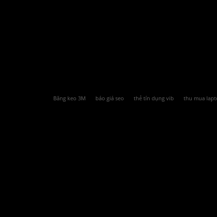
Băng keo 3M
báo giá seo
thẻ tín dụng vib
thu mua lapt