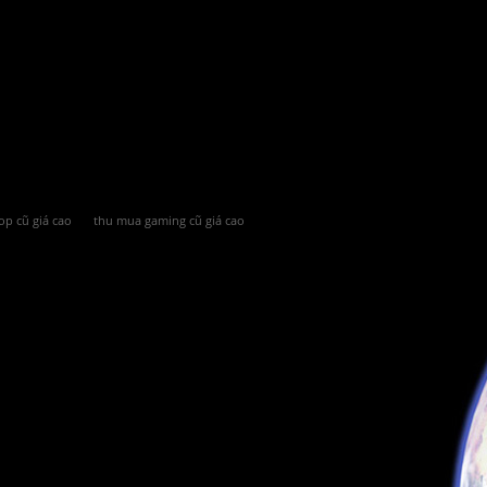
op cũ giá cao
thu mua gaming cũ giá cao