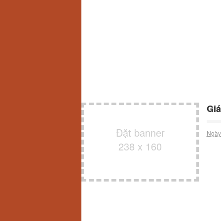
Giá
Đặt banner
Ngày
238 x 160