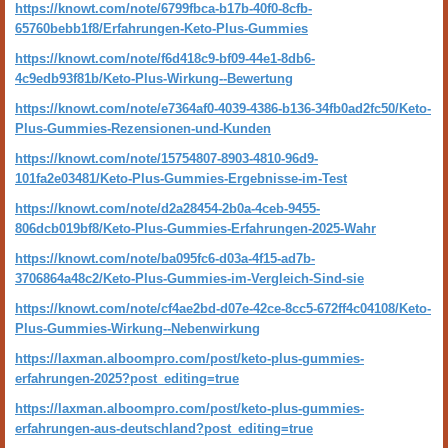
https://knowt.com/note/6799fbca-b17b-40f0-8cfb-
65760bebb1f8/Erfahrungen-Keto-Plus-Gummies
https://knowt.com/note/f6d418c9-bf09-44e1-8db6-
4c9edb93f81b/Keto-Plus-Wirkung--Bewertung
https://knowt.com/note/e7364af0-4039-4386-b136-34fb0ad2fc50/Keto-
Plus-Gummies-Rezensionen-und-Kunden
https://knowt.com/note/15754807-8903-4810-96d9-
101fa2e03481/Keto-Plus-Gummies-Ergebnisse-im-Test
https://knowt.com/note/d2a28454-2b0a-4ceb-9455-
806dcb019bf8/Keto-Plus-Gummies-Erfahrungen-2025-Wahr
https://knowt.com/note/ba095fc6-d03a-4f15-ad7b-
3706864a48c2/Keto-Plus-Gummies-im-Vergleich-Sind-sie
https://knowt.com/note/cf4ae2bd-d07e-42ce-8cc5-672ff4c04108/Keto-
Plus-Gummies-Wirkung--Nebenwirkung
https://laxman.alboompro.com/post/keto-plus-gummies-
erfahrungen-2025?post_editing=true
https://laxman.alboompro.com/post/keto-plus-gummies-
erfahrungen-aus-deutschland?post_editing=true