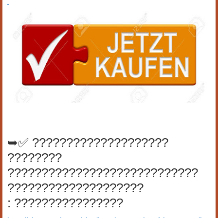
➥✅ ????????????????????
????????
????????????????????????????
????????????????????
: ????????????????