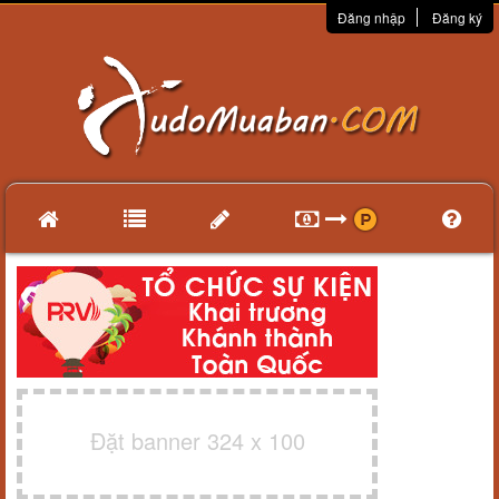
Đăng nhập
Đăng ký
Đặt banner 324 x 100