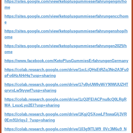
https://sites.google.com/view/ketoplusgummieserfahrungengm/ho
me
https://sites.google.com/view/ketoplusgummieserfahrungencc/hom
e
https://sites.google.com/view/ketoplusgummieserfahrungenshop/h
ome
https://sites.google.com/view/ketoplusgummieserfahrungen2025/h
ome
https://www.facebook.com/KetoPlusGummiesErfahrungenGermany
https://colab.research.google.com/drive/1xcLjQHsEtRZq3Nn2A3Fu0
pFo6HzAHrHq?usp=sharing
https://colab.research.google.com/drive/17yByUW8yWiY90WUUZHT
qrvrxLw5tyywf?usp=sharing
https://colab.research.google.com/drive/1zQ2FElACPnu8cQ0LRgR
MA_LxuxLyo2EI?usp=sharing
https://colab.research.google.com/drive/1KgjQSXowLFfxwaGIj3VR
0Em91lrlqyJ_?usp=sharing
https://colab.research.google.com/drive/103g9ITLW9_0Vc3M6u9_N