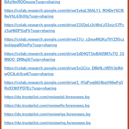
BAzHmRQOeuow?usp=sharing
https://colab.research.google.com/drive/1ykgL50ALY1_fKHDeY6Cf6
8wVhL63hXfg?usp=sharing
https://colab.research.google.com/drive/131QpLtJcWnLjO1njzS7Pc
zSaH6DPGqFk?usp=sharing
https://colab.research.google.com/drive/17cj_z2ma4N1Ku70YZ9Scz
bnUggqROmPp?usp=sharing
https://colab.research.google.com/drive/1dD4QT1tvBA05M7uTQ_1S
8NOO_DR8qj0i?usp=sharing
https://colab.research.google.com/drive/1n1Cjis_D8kHLcW5VJpfkh
wQCtLdr2cw6?usp=sharing
https://colab.research.google.com/drive/1_4YaPoq6tG4bgV60wFg5
Ry933KFPD7Ec?usp=sharing
https://de.trustpilot.com/review/pl.forexnews.bg
https://de.trustpilot.com/review/hr.forexnews.bg
https://de.trustpilot.com/review/ge.forexnews.bg
https://de.trustpilot.com/review/ng.forexnews.bg