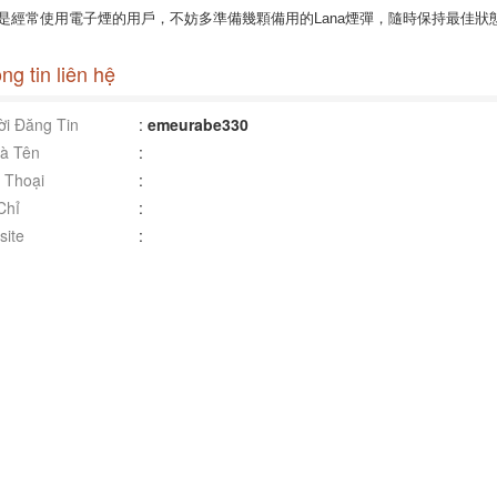
是經常使用電子煙的用戶，不妨多準備幾顆備用的Lana煙彈，隨時保持最佳狀
ng tin liên hệ
i Đăng Tin
:
emeurabe330
à Tên
:
 Thoại
:
Chỉ
:
ite
: