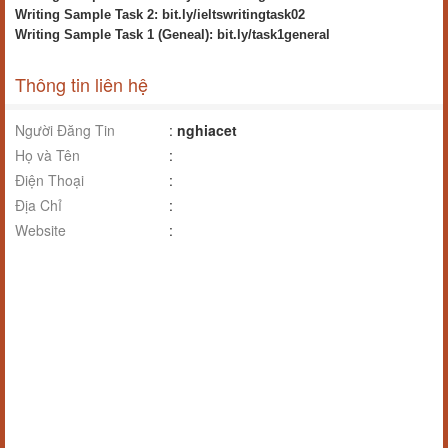
Writing Sample Task 2: bit.ly/ieltswritingtask02
Writing Sample Task 1 (Geneal): bit.ly/task1general
Thông tin liên hệ
Người Đăng Tin
:
nghiacet
Họ và Tên
:
Điện Thoại
:
Địa Chỉ
:
Website
: