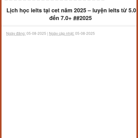
Lịch học ielts tại cet năm 2025 – luyện ielts từ 5.0
đến 7.0+ ##2025
Ngày đăng:
05-08-2025 |
Ngày cập nhật:
05-08-2025