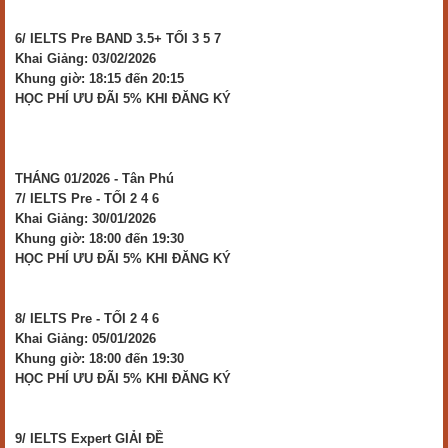
6/ IELTS Pre BAND 3.5+ TỐI 3 5 7
Khai Giảng: 03/02/2026
Khung giờ: 18:15 đến 20:15
HỌC PHÍ ƯU ĐÃI 5% KHI ĐĂNG KÝ
THÁNG 01/2026 - Tân Phú
7/ IELTS Pre - TỐI 2 4 6
Khai Giảng: 30/01/2026
Khung giờ: 18:00 đến 19:30
HỌC PHÍ ƯU ĐÃI 5% KHI ĐĂNG KÝ
8/ IELTS Pre - TỐI 2 4 6
Khai Giảng: 05/01/2026
Khung giờ: 18:00 đến 19:30
HỌC PHÍ ƯU ĐÃI 5% KHI ĐĂNG KÝ
9/ IELTS Expert GIẢI ĐỀ