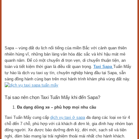
Sapa – vùng đất du lịch nổi tiếng của miền Bắc với cảnh quan thiên
nhiên hùng vĩ, những bản làng văn hóa đặc sắc và khí hậu mát mẻ
quanh năm. Để có một chuyến đi trọn vẹn, di chuyển thuận tiện, an
toàn và tiết kiệm thời gian là điều rất quan trọng.
Taxi Sapa
Tuấn Mẩy
tự hào là dịch vụ taxi uy tín, chuyên nghiệp hàng đầu tại Sapa, sẵn
sàng đồng hành cùng bạn trên mọi hành trình khám phá vùng đất này.
Tại sao nên chọn Taxi Tuấn Mẩy khi đến Sapa?
Đa dạng dòng xe – phù hợp mọi nhu cầu
Taxi Tuấn Mẩy cung cấp
dịch vụ taxi ở sapa
đa dạng các loại xe từ 4
chỗ đến 7 chỗ, phù hợp với cả khách đi đơn lẻ, gia đình hay nhóm bạn
đông người. Xe được bảo dưỡng định kỳ, đời mới, sạch sẽ và tiện
nghi, đảm bảo mang lại trải nghiệm thoải mái nhất cho hành khách.