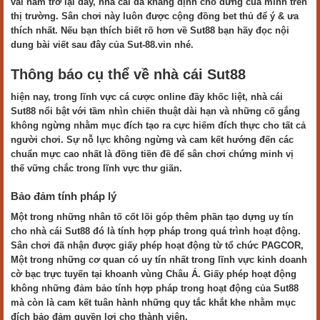
vài năm trở lại đây, nhà cái đã khẳng định chỗ đứng của mình trên
thị trường. Sân chơi này luôn được cộng đồng bet thủ để ý & ưa
thích nhất. Nếu bạn thích biết rõ hơn về Sut88 bạn hãy đọc nội
dung bài viết sau đây của Sut-88.vin nhé.
Thông báo cụ thể về nhà cái Sut88
hiện nay, trong lĩnh vực cá cược online đầy khốc liệt, nhà cái
Sut88 nổi bật với tầm nhìn chiến thuật dài hạn và những cố gắng
không ngừng nhằm mục đích tạo ra cực hiếm đích thực cho tất cả
người chơi. Sự nỗ lực không ngừng và cam kết hướng đến các
chuẩn mực cao nhất là đồng tiền đề để sân chơi chứng minh vị
thế vững chắc trong lĩnh vực thư giãn.
Bảo đảm tính pháp lý
Một trong những nhân tố cốt lõi góp thêm phần tạo dựng uy tín
cho nhà cái Sut88 đó là tính hợp pháp trong quá trình hoạt động.
Sân chơi đã nhận được giấy phép hoạt động từ tổ chức PAGCOR,
Một trong những cơ quan có uy tín nhất trong lĩnh vực kinh doanh
cờ bạc trực tuyến tại khoanh vùng Châu Á. Giấy phép hoạt động
không những đảm bảo tính hợp pháp trong hoạt động của Sut88
mà còn là cam kết tuân hành những quy tắc khắt khe nhằm mục
đích bảo đảm quyền lợi cho thành viên.