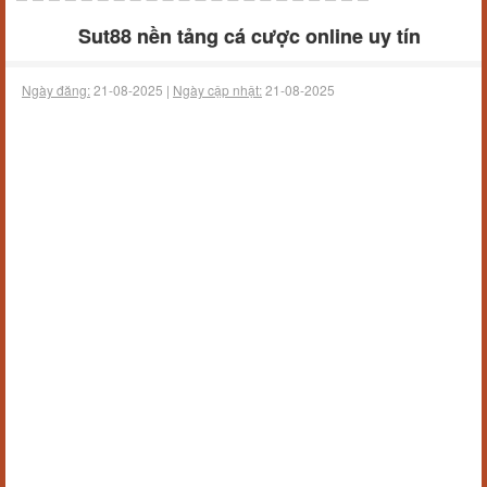
Sut88 nền tảng cá cược online uy tín
Ngày đăng:
21-08-2025 |
Ngày cập nhật:
21-08-2025