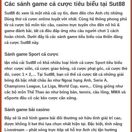
Các sảnh game cá cược tiêu biểu tại Sut88
Sut88 đc xem là một nhà cái uy tín, đem đến cho Anh chị những
Dùng thử cá cược online tuyệt vời nhất. Cùng hệ thống phong phú
từ cá cược bộ môn túc cầu, casino trực tuyến cho đến nổ hũ &
game đánh bài, tất cả đều đáp ứng nhu cầu người chơi 1 cách
hoàn chỉnh. Dưới đây là các sảnh game tiêu biểu của thiên đàng
cá cược Sut88 này.
Sảnh game Sport cá cược
tận nhà cái Sut88 có khá nhiều loại hình cá cược Sport tiêu biểu
như: cược xiên, cá cược giao bóng, cá cược phạt góc, cá cược thẻ
đỏ, cược 1 × 2,… Tại Sut88, bạn có thể cá cược tất cả những giải
bóng đá bậc nhất châu âu như Ngoại hạng Anh, Serie A,
Champions League, La Liga, World Cup, euro,.. Cũng giống như
các bộ môn Thể Thao ảo như bóng bàn, tennis, cầu lông, MMA và
eSports đều có các kèo cược cân xứng.
Sảnh game bài casino
Đây sẽ là mô hình game bài đổi thưởng sở hữu tính giải trí cao,
được không ít bet thủ lựa chọn nhất hiện tại. Đặc biệt, tính năng
Livestream – phát sóng trực tiếp sẽ hỗ trợ Anh chị tận hưởng