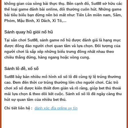
không gian của sòng bài thực thụ. Bên cạnh đó, Sut88 sở hữu các
thể loại game đánh bài online, đổi thưởng cuốn hút. Những game
bài tiêu biểu bạn đừng nên bỏ mất như: Tiến Lên miền nam, Sâm,
Phỏm, Mậu Binh, Xì Dách, Xì Tố,…
Sảnh quay hũ giỏi nổ hũ
Tại sân chơi Sut88, sảnh game nổ hũ được đánh giá là hạng mục
được đông đảo người chơi quan tâm và lựa chọn. Đối tượng của
người chơi là sắp xếp những biểu trưng đồng nhất nhau theo
chiều thẳng đứng, hàng ngang hoặc vòng cung.
Sảnh lô đề, xổ số
Sut88 bày bán nhiều mô hình xổ số lô đề cùng tỷ lệ trúng thưởng
cao. Đem đến thời cơ trúng thưởng lớn cho người chơi. Các trò
chơi xổ số được kiến thiết đơn giản và rõ ràng, giúp bet thủ thoải
mái lựa chọn & theo dõi kết cuộc. Sảnh xổ số lô đề ngày càng thu
hút sự quan tâm của nhiều bet thủ.
Chi tiết liên hệ :
đánh xóc đĩa online uy tín