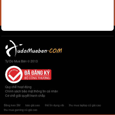
Tự Do Mua Bán © 2013
Quy chế hoạt động
Chính sách bảo mật thông tin cá nhân
Cơ chế giải quyết tranh chấp
Băng keo 3M
báo giá seo
thẻ tín dụng vib
thu mua laptop cũ giá cao
thu mua gaming cũ giá cao