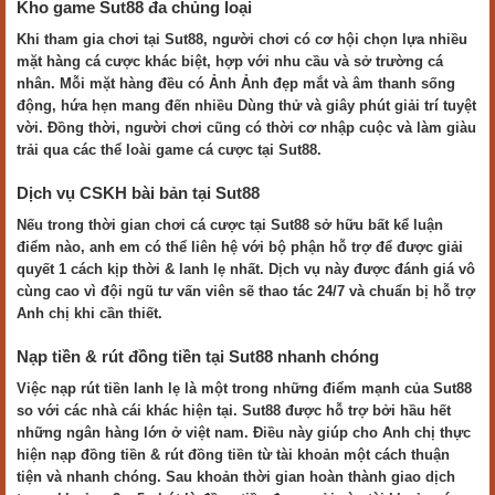
Kho game Sut88 đa chủng loại
Khi tham gia chơi tại Sut88, người chơi có cơ hội chọn lựa nhiều
mặt hàng cá cược khác biệt, hợp với nhu cầu và sở trường cá
nhân. Mỗi mặt hàng đều có Ảnh Ảnh đẹp mắt và âm thanh sống
động, hứa hẹn mang đến nhiều Dùng thử và giây phút giải trí tuyệt
vời. Đồng thời, người chơi cũng có thời cơ nhập cuộc và làm giàu
trải qua các thể loài game cá cược tại Sut88.
Dịch vụ CSKH bài bản tại Sut88
Nếu trong thời gian chơi cá cược tại Sut88 sở hữu bất kể luận
điểm nào, anh em có thể liên hệ với bộ phận hỗ trợ để được giải
quyết 1 cách kịp thời & lanh lẹ nhất. Dịch vụ này được đánh giá vô
cùng cao vì đội ngũ tư vấn viên sẽ thao tác 24/7 và chuẩn bị hỗ trợ
Anh chị khi cần thiết.
Nạp tiền & rút đồng tiền tại Sut88 nhanh chóng
Việc nạp rút tiền lanh lẹ là một trong những điểm mạnh của Sut88
so với các nhà cái khác hiện tại. Sut88 được hỗ trợ bởi hầu hết
những ngân hàng lớn ở việt nam. Điều này giúp cho Anh chị thực
hiện nạp đồng tiền & rút đồng tiền từ tài khoản một cách thuận
tiện và nhanh chóng. Sau khoản thời gian hoàn thành giao dịch