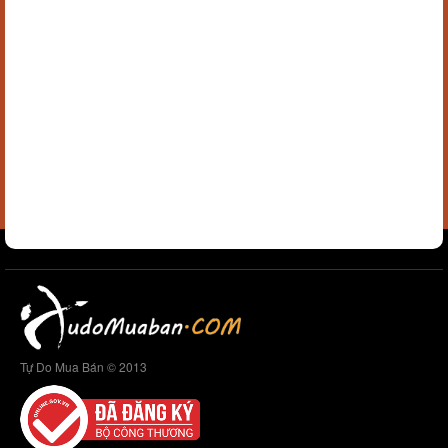
Tự Do Mua Bán © 2013