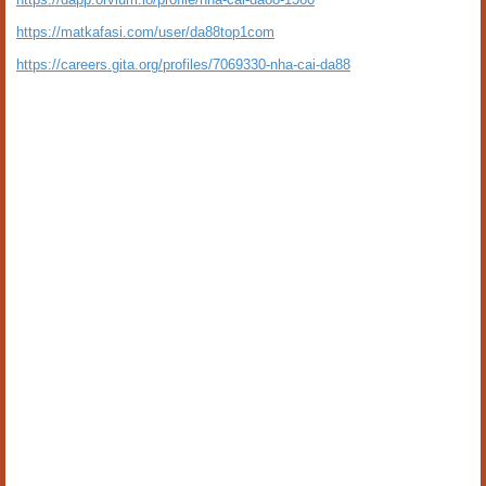
https://matkafasi.com/user/da88top1com
https://careers.gita.org/profiles/7069330-nha-cai-da88