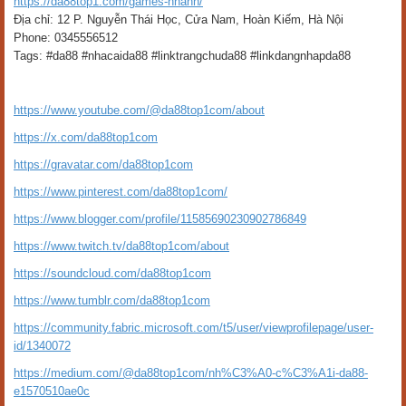
https://da88top1.com/games-nhanh/
Địa chỉ: 12 P. Nguyễn Thái Học, Cửa Nam, Hoàn Kiếm, Hà Nội
Phone: 0345556512
Tags: #da88 #nhacaida88 #linktrangchuda88 #linkdangnhapda88
https://www.youtube.com/@da88top1com/about
https://x.com/da88top1com
https://gravatar.com/da88top1com
https://www.pinterest.com/da88top1com/
https://www.blogger.com/profile/11585690230902786849
https://www.twitch.tv/da88top1com/about
https://soundcloud.com/da88top1com
https://www.tumblr.com/da88top1com
https://community.fabric.microsoft.com/t5/user/viewprofilepage/user-
id/1340072
https://medium.com/@da88top1com/nh%C3%A0-c%C3%A1i-da88-
e1570510ae0c