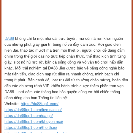
DA88
không chỉ là một nhà cái trực tuyến, mà còn là nơi khởi nguồn
của những phút giây giải trí bùng nổ và đầy cảm xúc. Với giao diện
hiện đại, thao tác mượt mà trên mọi thiết bị, người chơi dễ dàng đắm
chìm trong thế giới casino trực tiếp chân thực, thể thao kịch tính từng
giây, slot nổ hũ rực rỡ, bắn cá sống động và vô vàn trò chơi hấp dẫn
khác. Mỗi trải nghiệm tại DA88 đều được bảo vệ bằng công nghệ bảo
mật tiên tiến, giao dịch nạp rút diễn ra nhanh chóng, minh bạch chỉ
trong ít phút. Bên cạnh đó, loạt ưu đãi từ thưởng chào mừng, hoàn tiền
đến các chương trình VIP khiến hành trình cược thêm phần trọn vẹn.
DA88 – nơi cảm xúc thăng hoa hòa quyện cùng cơ hội chiến thắng
dành riêng cho bạn.Thông tin liên hệ:
Website:
https://da88top1.com/
https://da88top1.com/live-casino/
https://da88top1.com/da-ga/
https://da88top1.com/khuyen-mai/
https://da88top1.com/the-thao/