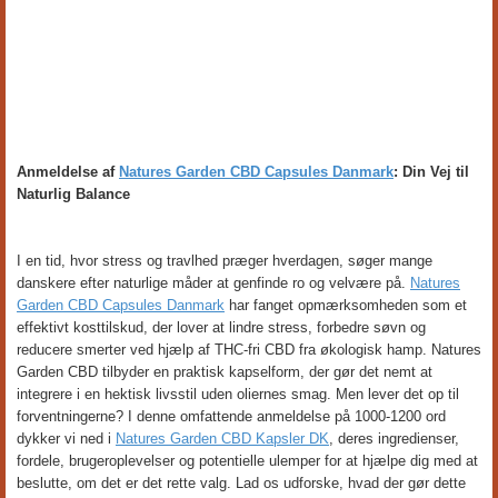
Anmeldelse af
Natures Garden CBD Capsules Danmark
: Din Vej til
Naturlig Balance
I en tid, hvor stress og travlhed præger hverdagen, søger mange
danskere efter naturlige måder at genfinde ro og velvære på.
Natures
Garden CBD Capsules Danmark
har fanget opmærksomheden som et
effektivt kosttilskud, der lover at lindre stress, forbedre søvn og
reducere smerter ved hjælp af THC-fri CBD fra økologisk hamp. Natures
Garden CBD tilbyder en praktisk kapselform, der gør det nemt at
integrere i en hektisk livsstil uden oliernes smag. Men lever det op til
forventningerne? I denne omfattende anmeldelse på 1000-1200 ord
dykker vi ned i
Natures Garden CBD Kapsler DK
, deres ingredienser,
fordele, brugeroplevelser og potentielle ulemper for at hjælpe dig med at
beslutte, om det er det rette valg. Lad os udforske, hvad der gør dette