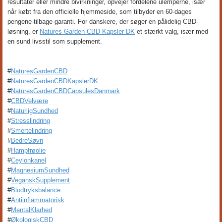
resultater eller mindre bivirkninger, opvejer fordelene ulemperne, især
når købt fra den officielle hjemmeside, som tilbyder en 60-dages
pengene-tilbage-garanti. For danskere, der søger en pålidelig CBD-
løsning, er
Natures Garden CBD Kapsler DK
et stærkt valg, især med
en sund livsstil som supplement.
#
NaturesGardenCBD
#
NaturesGardenCBDKapslerDK
#
NaturesGardenCBDCapsulesDanmark
#
CBDVelvære
#
NaturligSundhed
#
Stresslindring
#
Smertelindring
#
BedreSøvn
#
Hampfrøolie
#
Ceylonkanel
#
MagnesiumSundhed
#
VeganskSupplement
#
Blodtryksbalance
#
Antiinflammatorisk
#
MentalKlarhed
#
ØkologiskCBD