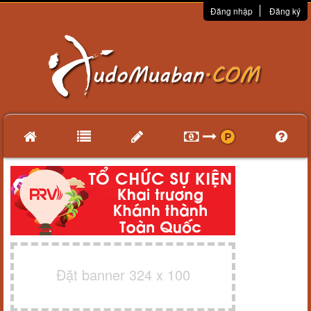
Đăng nhập
Đăng ký
Đặt banner 324 x 100