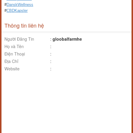
#
DanskWellness
#
CBDKapsler
Thông tin liên hệ
Người Đăng Tin
:
gloobalfarmhe
Họ và Tên
:
Điện Thoại
:
Địa Chỉ
:
Website
: