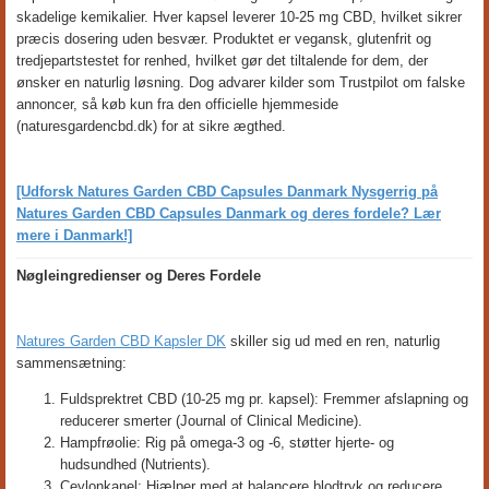
skadelige kemikalier. Hver kapsel leverer 10-25 mg CBD, hvilket sikrer
præcis dosering uden besvær. Produktet er vegansk, glutenfrit og
tredjepartstestet for renhed, hvilket gør det tiltalende for dem, der
ønsker en naturlig løsning. Dog advarer kilder som Trustpilot om falske
annoncer, så køb kun fra den officielle hjemmeside
(naturesgardencbd.dk) for at sikre ægthed.
[Udforsk Natures Garden CBD Capsules Danmark Nysgerrig på
Natures Garden CBD Capsules Danmark og deres fordele? Lær
mere i Danmark!]
Nøgleingredienser og Deres Fordele
Natures Garden CBD Kapsler DK
skiller sig ud med en ren, naturlig
sammensætning:
Fuldsprektret CBD (10-25 mg pr. kapsel): Fremmer afslapning og
reducerer smerter (Journal of Clinical Medicine).
Hampfrøolie: Rig på omega-3 og -6, støtter hjerte- og
hudsundhed (Nutrients).
Ceylonkanel: Hjælper med at balancere blodtryk og reducere