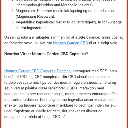
inflammation (Nutrition and Metabolic Insights).
Magnesium: Fremmer muskelafslapning og stressreduktion
(Magnesium Research).
Vegetabilsk kapselskal: Vegansk og letfordøjelig, fri for kunstige
tilsætningsstoffer.
Disse ingredienser arbejder sammen for at støtte balance, lindre ubehag
og forbedre søvn, hvilket gør
Natures Garden CBD
til et alsidigt valg.
Hvordan Virker Natures Garden CBD Capsules?
Natures Garden CBD Capsules Danmark
interagerer med ECS, som
består af CB1- og CB2-receptorer. Når CBD absorberes gennem
fordøjelsessystemet, hjælper det med at regulere stress, smerte og
søvn ved at påvirke disse receptorer. CBD’s interaktion med
serotoninreceptorer reducerer angst, mens terpeners entourage-effekt
forstærker fordelene. Den langsomme frigivelse sikrer vedvarende
effekter, og brugere rapporterer mærkbare forbedringer inden for 1-3
uger. Kapslerne er ideelle for dem, der ønsker en diskret og
smagsneutral måde at bruge CBD på.