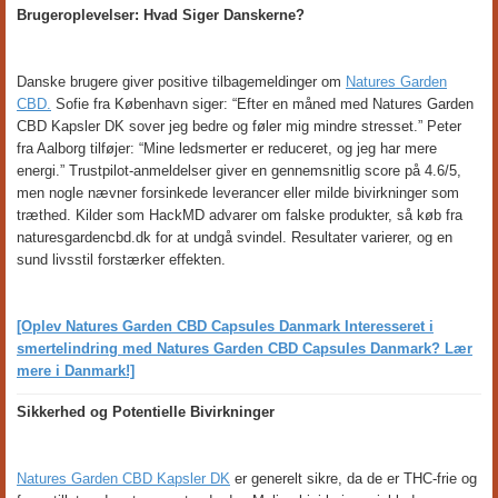
Brugeroplevelser: Hvad Siger Danskerne?
Danske brugere giver positive tilbagemeldinger om
Natures Garden
CBD.
Sofie fra København siger: “Efter en måned med Natures Garden
CBD Kapsler DK sover jeg bedre og føler mig mindre stresset.” Peter
fra Aalborg tilføjer: “Mine ledsmerter er reduceret, og jeg har mere
energi.” Trustpilot-anmeldelser giver en gennemsnitlig score på 4.6/5,
men nogle nævner forsinkede leverancer eller milde bivirkninger som
træthed. Kilder som HackMD advarer om falske produkter, så køb fra
naturesgardencbd.dk for at undgå svindel. Resultater varierer, og en
sund livsstil forstærker effekten.
[Oplev Natures Garden CBD Capsules Danmark Interesseret i
smertelindring med Natures Garden CBD Capsules Danmark? Lær
mere i Danmark!]
Sikkerhed og Potentielle Bivirkninger
Natures Garden CBD Kapsler DK
er generelt sikre, da de er THC-frie og