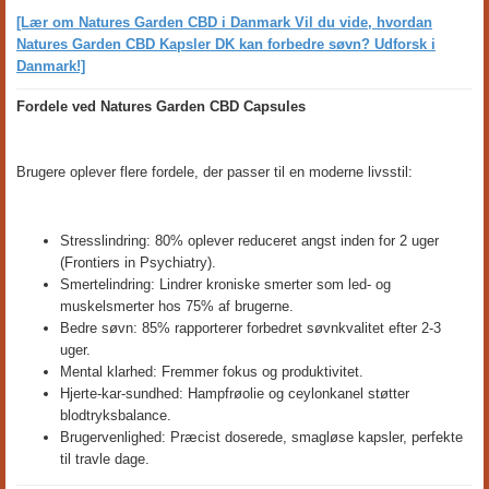
[Lær om Natures Garden CBD i Danmark Vil du vide, hvordan
Natures Garden CBD Kapsler DK kan forbedre søvn? Udforsk i
Danmark!]
Fordele ved Natures Garden CBD Capsules
Brugere oplever flere fordele, der passer til en moderne livsstil:
Stresslindring: 80% oplever reduceret angst inden for 2 uger
(Frontiers in Psychiatry).
Smertelindring: Lindrer kroniske smerter som led- og
muskelsmerter hos 75% af brugerne.
Bedre søvn: 85% rapporterer forbedret søvnkvalitet efter 2-3
uger.
Mental klarhed: Fremmer fokus og produktivitet.
Hjerte-kar-sundhed: Hampfrøolie og ceylonkanel støtter
blodtryksbalance.
Brugervenlighed: Præcist doserede, smagløse kapsler, perfekte
til travle dage.