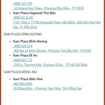
Trợ lý AI và hệ sinh thái kết nối toàn diện
Galaxy A17 5G không chỉ mạnh về cấu hình mà còn thông minh nhờ AI
và khả năng kết nối hệ sinh thái Galaxy. Với khoanh tròn để tìm kiếm,
bạn chỉ cần khoanh vào hình ảnh hay đoạn chữ trên màn hình để tra
cứu ngay, không cần chuyển ứng dụng hay gõ từ khóa. Ngoài ra,
Gemini Live như một trợ lý ảo luôn sẵn sàng trò chuyện, giúp bạn tìm
thông tin, soạn email, lên kế hoạch hay đưa ra gợi ý sáng tạo dựa trên
những gì thấy qua camera.
Không chỉ mạnh về hiệu năng và AI, Galaxy A17 5G còn mang đến sự
tiện lợi hằng ngày. Smart Switch cho phép chuyển toàn bộ dữ liệu từ
máy cũ sang máy mới chỉ với vài bước. Quick Share giúp gửi ảnh,
video hay tài liệu dung lượng lớn siêu nhanh sang thiết bị Galaxy khác,
thậm chí cả iPhone. Ngoài ra, máy kết nối mượt với Galaxy Watch,
Galaxy Buds, Galaxy Fit3 và Galaxy Ring, biến điện thoại thành trung
tâm quản lý sức khỏe, thông báo và giải trí.
6 nâng cấp hệ điều hành & 6 năm bảo mật
Galaxy A17 5G được Samsung cam kết 6 lần nâng cấp hệ điều hành
và 6 năm cập nhật bảo mật. Nhờ đó, máy luôn có tính năng mới, giao
diện mượt mà hơn và hiệu năng tối ưu theo thời gian. Đồng thời, các