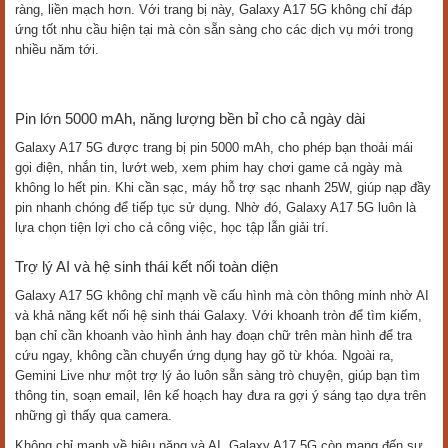
Về lưu trữ, thiết bị có bộ nhớ trong 128 GB, đáp ứng tốt nhu cầu lưu
trữ ảnh, video hay ứng dụng. Ngoài ra, máy còn hỗ trợ thẻ nhớ
MicroSD tối đa 2 TB, cho không gian gần như không giới hạn, giúp bạn
thoải mái lưu dữ liệu dài lâu mà không lo đầy bộ nhớ.
Kết nối 5G tốc độ cao
Chiếc điện thoại Samsung còn hỗ trợ mạng 5G, mang đến tốc độ tải
xuống nhanh, xem phim 4K trực tuyến mượt mà và chơi game online
gần như không độ trễ. Kết nối ổn định cũng giúp các cuộc gọi video rõ