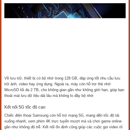
Ngoài ra, máy còn có thêm camera góc siêu rộng 5 MP để chụp phong
cảnh, ảnh nhóm đông người và camera macro 2 MP để chụp cận cảnh
chi tiết nhỏ như hoa lá hay món ăn. Nhờ sự kết hợp này, người dùng
có thể linh hoạt chụp nhiều thể loại ảnh khác nhau.
Ở mặt trước, Galaxy A17 5G trang bị camera selfie 13 MP, đáp ứng tốt
nhu cầu chụp ảnh hay gọi video hằng ngày. Camera hỗ trợ tính năng
làm đẹp, xoá phông, giúp gương mặt nổi bật tự nhiên và tách bối cảnh
rõ ràng. Nhờ vậy, bạn có thể lưu giữ khoảnh khắc cá nhân hay trò
chuyện trực tuyến với hình ảnh sắc nét, cuốn hút.
Hiệu năng mượt mà, đa nhiệm dễ dàng
Galaxy A17 5G được trang bị vi xử lý Exynos 1330 tám nhân với tốc
độ lên đến 2.4 GHz, mang đến hiệu năng ổn định cho các tác vụ hằng
ngày như lướt web, xem phim hay chơi game phổ biến. Máy đi kèm
RAM 8 GB, giúp đa nhiệm mượt mà, cho phép chuyển đổi giữa nhiều
ứng dụng mà không lo giật lag.