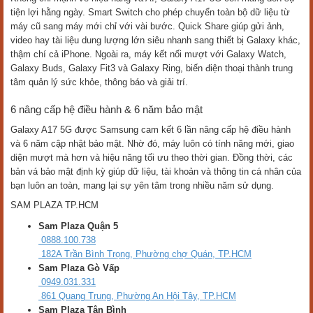
ràng, liền mạch hơn. Với trang bị này, Galaxy A17 5G không chỉ đáp
ứng tốt nhu cầu hiện tại mà còn sẵn sàng cho các dịch vụ mới trong
nhiều năm tới.
Pin lớn 5000 mAh, năng lượng bền bỉ cho cả ngày dài
Galaxy A17 5G được trang bị pin 5000 mAh, cho phép bạn thoải mái
gọi điện, nhắn tin, lướt web, xem phim hay chơi game cả ngày mà
không lo hết pin. Khi cần sạc, máy hỗ trợ sạc nhanh 25W, giúp nạp đầy
pin nhanh chóng để tiếp tục sử dụng. Nhờ đó, Galaxy A17 5G luôn là
lựa chọn tiện lợi cho cả công việc, học tập lẫn giải trí.