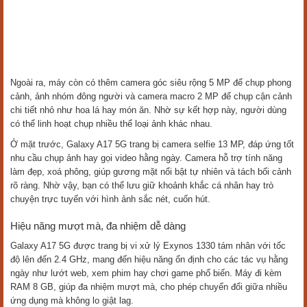
Điểm nổi bật nhất là công nghệ chống rung quang học (OIS). Tính năng
này giúp hạn chế rung lắc khi cầm máy, cho ảnh chụp thiếu sáng sắc
nét hơn và video ổn định hơn nhiều. Ngay cả khi quay khi đang đi bộ
hay di chuyển, hình ảnh vẫn mượt mà và dễ xem.