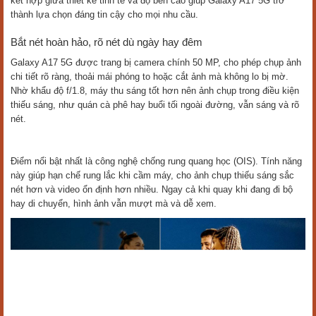
Độ bền vượt trội, an tâm sử dụng
Galaxy A17 5G không chỉ đẹp mà còn rất bền bỉ. Mặt trước máy được
trang bị kính cường lực Corning Gorilla Glass Victus, thường thấy trên
các dòng cao cấp, giúp hạn chế trầy xước và chống va đập tốt hơn.
Nhờ vậy, người dùng yên tâm hơn trong quá trình sử dụng hằng ngày.
Ngoài ra, máy còn đạt chuẩn kháng bụi, kháng nước IP54, đủ để bảo
vệ khi đi dưới mưa nhẹ hoặc dùng trong môi trường có nhiều bụi. Sự
kết hợp giữa thiết kế tinh tế và độ bền cao giúp Galaxy A17 5G trở
thành lựa chọn đáng tin cậy cho mọi nhu cầu.
Bắt nét hoàn hảo, rõ nét dù ngày hay đêm
Galaxy A17 5G được trang bị camera chính 50 MP, cho phép chụp ảnh
chi tiết rõ ràng, thoải mái phóng to hoặc cắt ảnh mà không lo bị mờ.
Nhờ khẩu độ f/1.8, máy thu sáng tốt hơn nên ảnh chụp trong điều kiện
thiếu sáng, như quán cà phê hay buổi tối ngoài đường, vẫn sáng và rõ
nét.