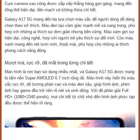
Cụm camera sau cũng được sắp xếp thẳng hàng gọn gàng, mang đến
tổng thể hiện đại, liền mạch và không thừa chi tiết.
Galaxy A17 5G mang đến ba lựa chọn màu sắc để người dùng dễ dàng
chọn theo sở thích. Màu đen tạo cảm giác mạnh mẽ và sang trọng, phù
hợp với những ai thích sự đơn giản nhưng bền vững. Màu xám gợi sự
hiện đại, công nghệ, hợp với người trẻ yêu thích sự đổi mới. Còn màu
xanh mang đến nét tươi mới, thoải mái, phù hợp cho những ai thích
phong cách năng động.
Mượt mà, rực rỡ, đã mắt trong từng chi tiết
Màn hình là nơi bạn sử dụng nhiều nhất, và Galaxy A17 5G được trang
bị tấm nền Super AMOLED 6.7 inch rộng rãi. Màn hình này hiển thị màu
sắc rực rỡ, độ tương phản cao và màu đen sâu, giúp hình ảnh, phim
ảnh hay game đều trở nên rõ nét và sinh động. Với độ phân giải Full
HD+ (1080×2340 pixels), mọi chi tiết từ chữ nhỏ đến hình ảnh phức tạp
đều được thể hiện rõ ràng.