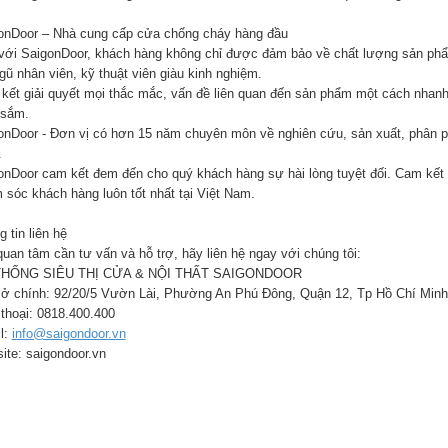
onDoor – Nhà cung cấp cửa chống cháy hàng đầu
với SaigonDoor, khách hàng không chỉ được đảm bảo về chất lượng sản phẩ
gũ nhân viên, kỹ thuật viên giàu kinh nghiệm.
kết giải quyết mọi thắc mắc, vấn đề liên quan đến sản phẩm một cách nhanh
sắm.
onDoor - Đơn vị có hơn 15 năm chuyên môn về nghiên cứu, sản xuất, phân phối
.
onDoor cam kết đem đến cho quý khách hàng sự hài lòng tuyệt đối. Cam kết 
 sóc khách hàng luôn tốt nhất tại Việt Nam.
 tin liên hệ
quan tâm cần tư vấn và hỗ trợ, hãy liên hệ ngay với chúng tôi:
THỐNG SIÊU THỊ CỬA & NỘI THẤT SAIGONDOOR
sở chính: 92/20/5 Vườn Lài, Phường An Phú Đông, Quận 12, Tp Hồ Chí Minh
 thoại: 0818.400.400
l:
info@saigondoor.vn
ite: saigondoor.vn