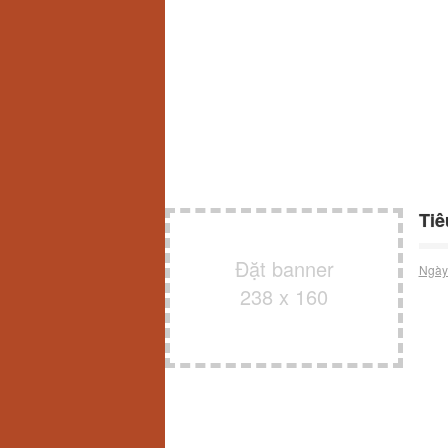
Tiê
Đặt banner
Ngày
238 x 160