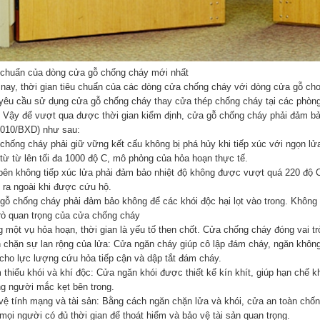
 chuẩn của dòng cửa gỗ chống cháy mới nhất
 nay, thời gian tiêu chuẩn của các dòng cửa chống cháy với dòng cửa gỗ cho
yêu cầu sử dụng cửa gỗ chống cháy thay cửa thép chống cháy tại các phòng k
. Vậy để vượt qua được thời gian kiểm định, cửa gỗ chống cháy phải đảm bả
2010/BXD) như sau:
chống cháy phải giữ vững kết cấu không bị phá hủy khi tiếp xúc với ngọn lửa 
 từ từ lên tối đa 1000 độ C, mô phỏng của hỏa hoạn thực tế.
bên không tiếp xúc lửa phải đảm bảo nhiệt độ không được vượt quá 220 độ 
t ra ngoài khi được cứu hộ.
gỗ chống cháy phải đảm bảo không để các khói độc hại lọt vào trong. Không 
trò quan trọng của cửa chống cháy
g một vụ hỏa hoạn, thời gian là yếu tố then chốt. Cửa chống cháy đóng vai tr
 chặn sự lan rộng của lửa: Cửa ngăn cháy giúp cô lập đám cháy, ngăn không
 cho lực lượng cứu hỏa tiếp cận và dập tắt đám cháy.
 thiểu khói và khí độc: Cửa ngăn khói được thiết kế kín khít, giúp hạn chế k
g người mắc kẹt bên trong.
vệ tính mạng và tài sản: Bằng cách ngăn chặn lửa và khói, cửa an toàn chốn
mọi người có đủ thời gian để thoát hiểm và bảo vệ tài sản quan trọng.