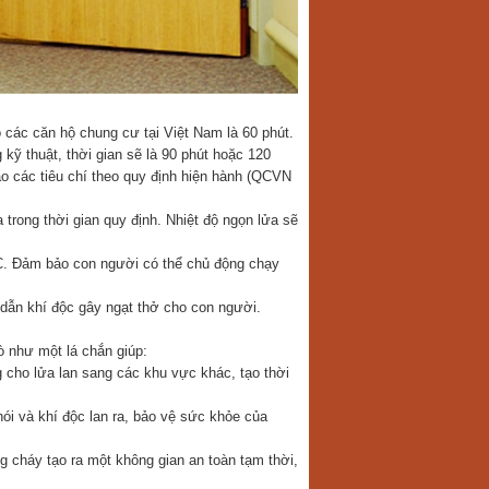
 các căn hộ chung cư tại Việt Nam là 60 phút.
ỹ thuật, thời gian sẽ là 90 phút hoặc 120
o các tiêu chí theo quy định hiện hành (QCVN
trong thời gian quy định. Nhiệt độ ngọn lửa sẽ
C. Đảm bảo con người có thể chủ động chạy
dẫn khí độc gây ngạt thở cho con người.
ò như một lá chắn giúp:
 cho lửa lan sang các khu vực khác, tạo thời
hói và khí độc lan ra, bảo vệ sức khỏe của
g cháy tạo ra một không gian an toàn tạm thời,