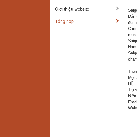
Giới thiệu website
Saig
Đến 
Tổng hợp
đội n
Cam 
mua 
Saig
Nam
Saig
chăm
Thông
Mọi 
HỆ 
Trụ 
Điện
Emai
Webs