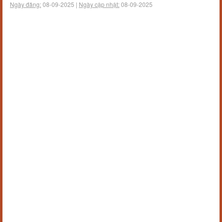
Ngày đăng:
08-09-2025 |
Ngày cập nhật:
08-09-2025