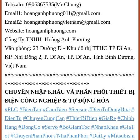
Tel/zalo: 0906367585(Mr.Chung)
Email1: hoanganhphuong011@gmail.com
Email2: hoanganhphuongvietnam@gmail.com
Website: hoanganhphuong.com
Công Ty TNHH Hoàng Anh Phương
Văn phòng: 23 Đường D - Khu đô thị TTHC TP Dĩ An,
KP. Nhị Đồng 2, P. Dĩ An, TP. Dĩ An, Tỉnh Bình Dương,
Việt Nam
»»»»»»»»»»»»»»»»»»»»»»»»»»»»»»»»»»»»»»»»»»»»»»
»»»»»»»»»»»»»»»»»»»»»»»»»»»»»»
CHUYÊN NHẬP KHẨU VÀ PHÂN PHỐI THIẾT BỊ
ĐIỆN CÔNG NGHIỆP & TỰ ĐỘNG HÓA
#PLC
#BienTan
#CamBien
#Sensor
#DienTuDongHoa
#
DienTu
#ChuyenCungCap
#ThietBiDien
#GiaRe
#Chinh
Hang
#DongCo
#Servo
#BoGiamToc
#NhapKhau
#GiaT
ot
#ChuyenPhanPhoi
#NhaPhanPhoi
#DaiLy
#Mitsubishi