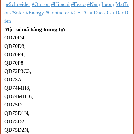
#Schneider
#Omron
#Hitachi
#Festo
#NangLuongMatTr
oi
#Solar
#Energy
#Contactor
#CB
#CauDao
#CauDaoD
ien
Một số mã hàng tương tự:
QD70D4,
QD70D8,
QD70P4,
QD70P8
QD72P3C3,
QD73A1,
QD74MH8,
QD74MH16,
QD75D1,
QD75D1N,
QD75D2,
QD75D2N,