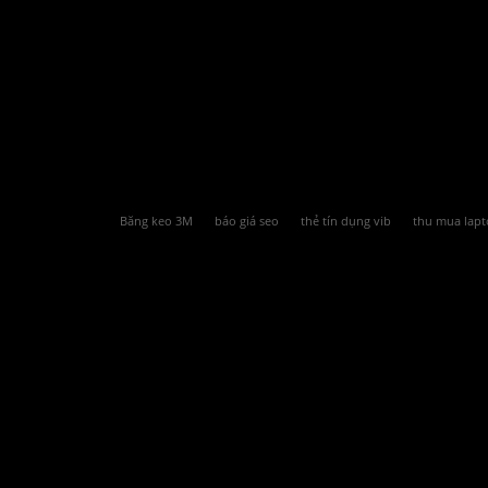
Băng keo 3M
báo giá seo
thẻ tín dụng vib
thu mua lapt