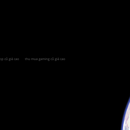
op cũ giá cao
thu mua gaming cũ giá cao