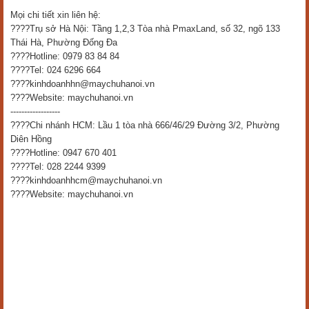
Mọi chi tiết xin liên hệ:
????Trụ sở Hà Nội: Tầng 1,2,3 Tòa nhà PmaxLand, số 32, ngõ 133
Thái Hà, Phường Đống Đa
????Hotline: 0979 83 84 84
????Tel: 024 6296 664
????kinhdoanhhn@maychuhanoi.vn
????Website: maychuhanoi.vn
------------------
????Chi nhánh HCM: Lầu 1 tòa nhà 666/46/29 Đường 3/2, Phường
Diên Hồng
????Hotline: 0947 670 401
????Tel: 028 2244 9399
????kinhdoanhhcm@maychuhanoi.vn
????Website: maychuhanoi.vn