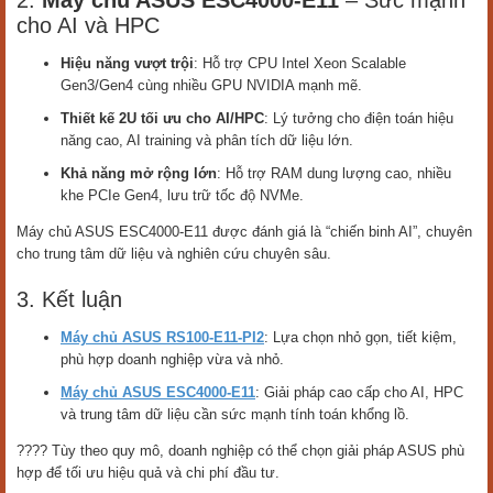
2.
Máy chủ ASUS ESC4000-E11
– Sức mạnh
cho AI và HPC
Hiệu năng vượt trội
: Hỗ trợ CPU Intel Xeon Scalable
Gen3/Gen4 cùng nhiều GPU NVIDIA mạnh mẽ.
Thiết kế 2U tối ưu cho AI/HPC
: Lý tưởng cho điện toán hiệu
năng cao, AI training và phân tích dữ liệu lớn.
Khả năng mở rộng lớn
: Hỗ trợ RAM dung lượng cao, nhiều
khe PCIe Gen4, lưu trữ tốc độ NVMe.
Máy chủ ASUS ESC4000-E11 được đánh giá là “chiến binh AI”, chuyên
cho trung tâm dữ liệu và nghiên cứu chuyên sâu.
3. Kết luận
Máy chủ ASUS RS100-E11-PI2
: Lựa chọn nhỏ gọn, tiết kiệm,
phù hợp doanh nghiệp vừa và nhỏ.
Máy chủ ASUS ESC4000-E11
: Giải pháp cao cấp cho AI, HPC
và trung tâm dữ liệu cần sức mạnh tính toán khổng lồ.
???? Tùy theo quy mô, doanh nghiệp có thể chọn giải pháp ASUS phù
hợp để tối ưu hiệu quả và chi phí đầu tư.