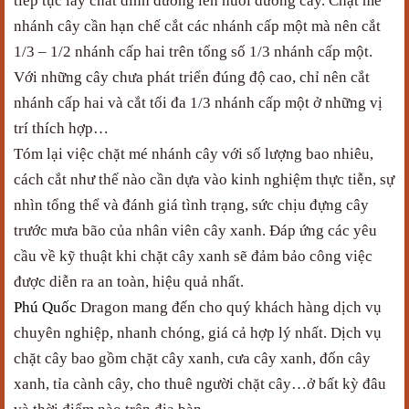
tiếp tục lấy chất dinh dưỡng lên nuôi dưỡng cây. Chặt mé
nhánh cây cần hạn chế cắt các nhánh cấp một mà nên cắt
1/3 – 1/2 nhánh cấp hai trên tổng số 1/3 nhánh cấp một.
Với những cây chưa phát triển đúng độ cao, chỉ nên cắt
nhánh cấp hai và cắt tối đa 1/3 nhánh cấp một ở những vị
trí thích hợp…
Tóm lại việc chặt mé nhánh cây với số lượng bao nhiêu,
cách cắt như thế nào cần dựa vào kinh nghiệm thực tiễn, sự
nhìn tổng thể và đánh giá tình trạng, sức chịu đựng cây
trước mưa bão của nhân viên cây xanh. Đáp ứng các yêu
cầu về kỹ thuật khi chặt cây xanh sẽ đảm bảo công việc
được diễn ra an toàn, hiệu quả nhất.
Phú Quốc
Dragon
mang đến cho quý khách hàng dịch vụ
chuyên nghiệp, nhanh chóng, giá cả hợp lý nhất. Dịch vụ
chặt cây bao gồm chặt cây xanh, cưa cây xanh, đốn cây
xanh, tỉa cành cây, cho thuê người chặt cây…ở bất kỳ đâu