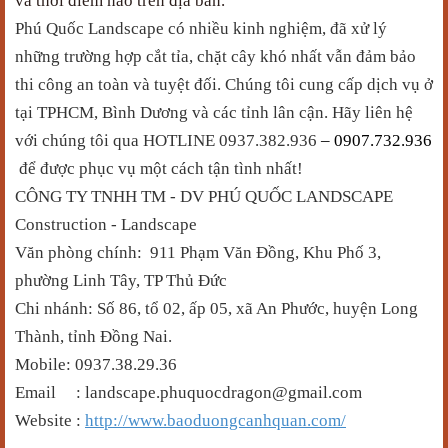
và thời điểm nào trên địa bàn.
Phú Quốc
Landscape có nhiều kinh nghiệm, đã xử lý
những trường hợp cắt tỉa, chặt cây khó nhất vẫn đảm bảo
thi công an toàn và tuyệt đối. Chúng tôi cung cấp dịch vụ ở
tại TPHCM, Bình Dương và các tỉnh lân cận. Hãy liên hệ
với chúng tôi qua HOTLINE 0937.382.936
– 0907.732.936
để được phục vụ một cách tận tình nhất!
CÔNG TY TNHH TM - DV
PHÚ QUỐC
LANDSCAPE
Construction - Landscape
Văn phòng chính: 911 Phạm Văn Đồng, Khu Phố 3,
phường Linh Tây, TP Thủ Đức
Chi nhánh: Số 86, tổ 02, ấp 05, xã An Phước, huyện Long
Thành, tỉnh Đồng Nai.
Mobile: 0937.38.29.36
Email : landscape.phuquocdragon@gmail.com
Website :
http://www.baoduongcanhquan.com/