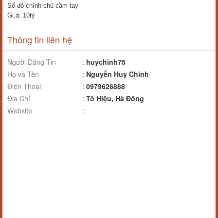
Sổ đỏ chính chủ cầm tay
Gi.á: 10tỷ
Thông tin liên hệ
Người Đăng Tin
:
huychinh75
Họ và Tên
:
Nguyễn Huy Chinh
Điện Thoại
:
0979626888
Địa Chỉ
:
Tô Hiệu, Hà Đông
Website
: