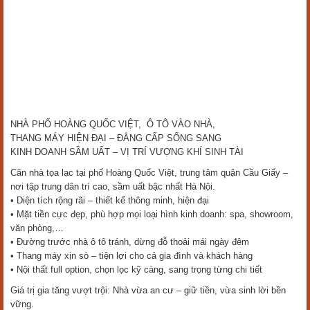
NHÀ PHỐ HOÀNG QUỐC VIỆT, Ô TÔ VÀO NHÀ,
THANG MÁY HIỆN ĐẠI – ĐẲNG CẤP SỐNG SANG
KINH DOANH SẦM UẤT – VỊ TRÍ VƯỢNG KHÍ SINH TÀI
Căn nhà tọa lạc tại phố Hoàng Quốc Việt, trung tâm quận Cầu Giấy –
nơi tập trung dân trí cao, sầm uất bậc nhất Hà Nội.
• Diện tích rộng rãi – thiết kế thông minh, hiện đại
• Mặt tiền cực đẹp, phù hợp mọi loại hình kinh doanh: spa, showroom,
văn phòng,…
• Đường trước nhà ô tô tránh, dừng đỗ thoải mái ngày đêm
• Thang máy xịn sò – tiện lợi cho cả gia đình và khách hàng
• Nội thất full option, chọn lọc kỹ càng, sang trọng từng chi tiết
Giá trị gia tăng vượt trội: Nhà vừa an cư – giữ tiền, vừa sinh lời bền
vững.