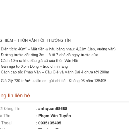
G HIẾM – THÔN VĂN HỘI, THƯỜNG TÍN
 Diện tích: 46m² – Mặt tiền & hậu bằng nhau: 4,21m (đẹp, vuông vắn)
 Đường trước đất rộng 3m – ô tô 7 chỗ đỗ ngay trước cửa
 Cách 10m ra khu đấu giá cũ của thôn Văn Hội
 Gần ngã tư Xóm Đông – trục chính làng
 Cách cao tốc Pháp Vân – Cầu Giẽ và Vành Đai 4 chưa tới 200m
 Giá 2tỷ 730 tr /m² zalllo em gửi chi tiết: Không 93 năm 135495
ng tin liên hệ
i Đăng Tin
:
anhquan68688
à Tên
:
Phạm Văn Tuyển
 Thoại
:
0935135495