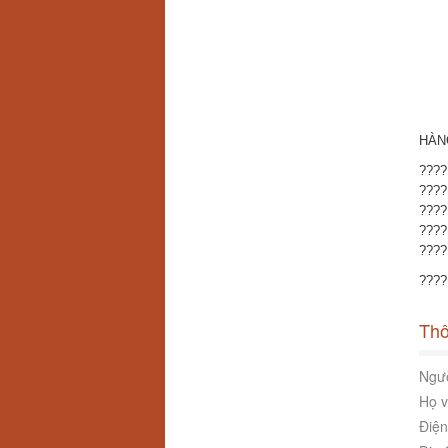
HÀN
????
????
????
????
????
????
Thô
Ngườ
Họ v
Điện