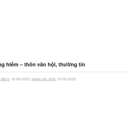
g hiếm – thôn văn hội, thường tín
 đăng:
16-09-2025 |
Ngày cập nhật:
16-09-2025