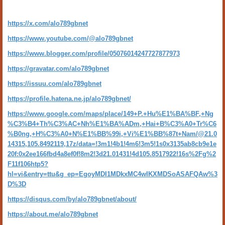
https://x.com/alo789gbnet
https://www.youtube.com/@alo789gbnet
https://www.blogger.com/profile/05076014247727877973
https://gravatar.com/alo789gbnet
https://issuu.com/alo789gbnet
https://profile.hatena.ne.jp/alo789gbnet/
https://www.google.com/maps/place/149+P.+Hu%E1%BA%BF,+Ng
%C3%B4+Th%C3%AC+Nh%E1%BA%ADm,+Hai+B%C3%A0+Tr%C6
%B0ng,+H%C3%A0+N%E1%BB%99i,+Vi%E1%BB%87t+Nam/@21.0
14315,105.8492119,17z/data=!3m1!4b1!4m6!3m5!1s0x3135ab8cb9e1e
20f:0x2ee166fbd4a8ef0f!8m2!3d21.01431!4d105.8517922!16s%2Fg%2
F11f106htp5?
hl=vi&entry=ttu&g_ep=EgoyMDI1MDkxMC4wIKXMDSoASAFQAw%3
D%3D
https://disqus.com/by/alo789gbnet/about/
https://about.me/alo789gbnet