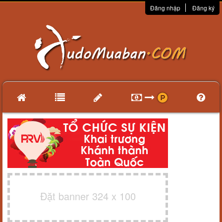
Đăng nhập
Đăng ký
Đặt banner 324 x 100