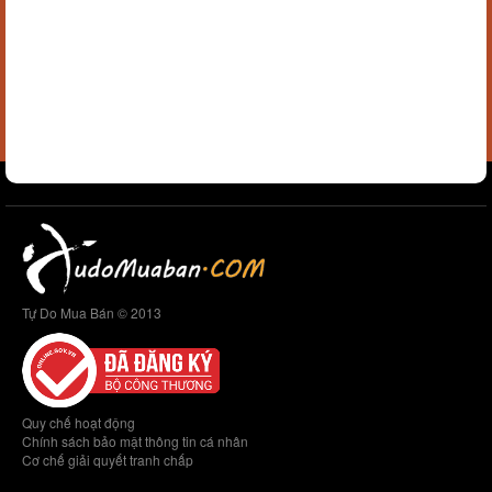
Tự Do Mua Bán © 2013
Quy chế hoạt động
Chính sách bảo mật thông tin cá nhân
Cơ chế giải quyết tranh chấp