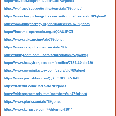
https://savelist.co/profile/users/alo789gbnet
https://wpfr.net/support/utilisateurs/alo789gbnet/
https://www.fruitpickingjobs.com.au/forums/users/alo789gbnet/
https://gamblingtherapy.org/forum/users/alo789gbnet/
https://hackmd.openmole.org/s/Q2AU1P0ZI
https://www.cake.me/me/alo789gbnet
https://www.catapulta.me/users/alo789-6
https://unityroom.com/users/zcm05dhkn82fwypotxaj
https://www.heavyironjobs.com/profiles/7184160-alo789
https://www.myminifactory.com/users/alo789gbnet
https://www.printables.com/@ALO789_3653442
https://transfur.com/Users/alo789gbnet
https://videogamemods.com/members/alo789gbnet/
https://www.plurk.com/alo789gbnet
https://www.kuhustle.com/@difomipi41844