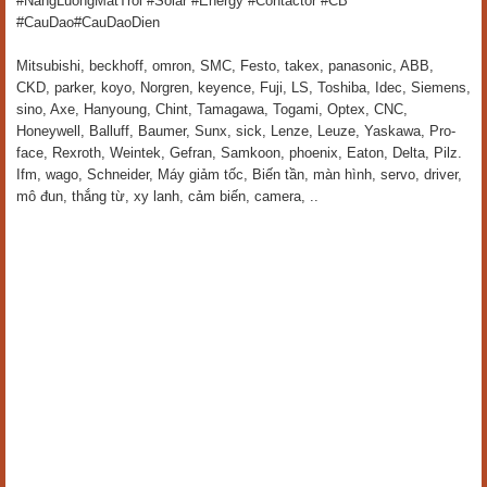
#NangLuongMatTroi #Solar #Energy #Contactor #CB
#CauDao#CauDaoDien
Mitsubishi, beckhoff, omron, SMC, Festo, takex, panasonic, ABB,
CKD, parker, koyo, Norgren, keyence, Fuji, LS, Toshiba, Idec, Siemens,
sino, Axe, Hanyoung, Chint, Tamagawa, Togami, Optex, CNC,
Honeywell, Balluff, Baumer, Sunx, sick, Lenze, Leuze, Yaskawa, Pro-
face, Rexroth, Weintek, Gefran, Samkoon, phoenix, Eaton, Delta, Pilz.
Ifm, wago, Schneider, Máy giảm tốc, Biến tần, màn hình, servo, driver,
mô đun, thắng từ, xy lanh, cảm biến, camera, ..