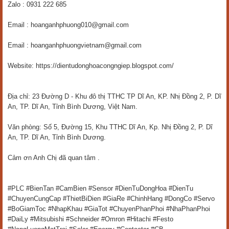
Zalo : 0931 222 685
Email : hoanganhphuong010@gmail.com
Email : hoanganhphuongvietnam@gmail.com
Website: https://dientudonghoacongngiep.blogspot.com/
Địa chỉ: 23 Đường D - Khu đô thị TTHC TP Dĩ An, KP. Nhị Đồng 2, P. Dĩ
An, TP. Dĩ An, Tỉnh Bình Dương, Việt Nam.
Văn phòng: Số 5, Đường 15, Khu TTHC Dĩ An, Kp. Nhị Đồng 2, P. Dĩ
An, TP. Dĩ An, Tỉnh Bình Dương.
Cảm ơn Anh Chị đã quan tâm .
#PLC #BienTan #CamBien #Sensor #DienTuDongHoa #DienTu
#ChuyenCungCap #ThietBiDien #GiaRe #ChinhHang #DongCo #Servo
#BoGiamToc #NhapKhau #GiaTot #ChuyenPhanPhoi #NhaPhanPhoi
#DaiLy #Mitsubishi #Schneider #Omron #Hitachi #Festo