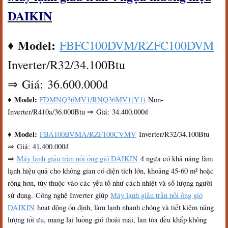
DAIKIN
Model:
♦
FBFC100DVM/RZFC100DVM
Inverter/R32/34.100Btu
⇒ Giá: 36.600.000₫
Model:
♦
FDMNQ36MV1/RNQ36MV1(Y1)
Non-
Inverter/R410a/36.000Btu ⇒ Giá: 34.400.000₫
Model:
♦
FBA100BVMA/RZF100CVMV
Inverter/R32/34.100Btu
⇒ Giá: 41.400.000₫
⇒
Máy lạnh giấu trần nối ống gió DAIKIN
4 ngựa có khả năng làm
lạnh hiệu quả cho không gian có diện tích lớn, khoảng 45-60 m² hoặc
rộng hơn, tùy thuộc vào các yếu tố như cách nhiệt và số lượng người
sử dụng. Công nghệ Inverter giúp
Máy lạnh giấu trần nối ống gió
DAIKIN
hoạt động ổn định, làm lạnh nhanh chóng và tiết kiệm năng
lượng tối ưu, mang lại luồng gió thoải mái, lan tỏa đều khắp không