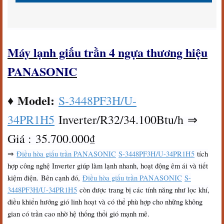
Máy lạnh giấu trần 4 ngựa thương hiệu
PANASONIC
Model:
♦
S-3448PF3H/U-
34PR1H5
Inverter/R32/34.100Btu/h ⇒
Giá : 35.700.000₫
⇒
Điều hòa giấu trần PANASONIC
S-3448PF3H/U-34PR1H5
tích
hợp công nghệ Inverter giúp làm lạnh nhanh, hoạt động êm ái và tiết
kiệm điện. Bên cạnh đó,
Điều hòa giấu trần PANASONIC
S-
3448PF3H/U-34PR1H5
còn được trang bị các tính năng như lọc khí,
điều khiển hướng gió linh hoạt và có thể phù hợp cho những không
gian có trần cao nhờ hệ thống thổi gió mạnh mẽ.