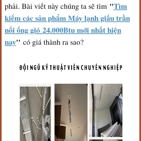
"
Tìm
phải. Bài viết này chúng ta sẽ tìm
kiếm các sản phẩm Máy lạnh giấu trần
nối ống gió 24.000Btu mới nhất hiện
nay
''
có giá thành ra sao?