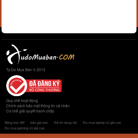
Tự Do Mua Bán © 2013
Quy chế hoạt động
Chính sách bảo mật thông tin cá nhân
Cơ chế giải quyết tranh chấp
Băng keo 3M
báo giá seo
thẻ tín dụng vib
thu mua laptop cũ giá cao
thu mua gaming cũ giá cao