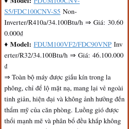
Model:
♦
FDUM100CNV-
S5/FDC100CNV-S5
Non-
Inverter/R410a/34.100Btu/h ⇒ Giá: 30.60
0.000₫
Model:
♦
FDUM100VF2/FDC90VNP
Inv
erter/R32/34.100Btu/h ⇒ Giá: 46.100.000
₫
⇒ Toàn bộ máy được giấu kín trong la
phông, chỉ để lộ mặt nạ, mang lại vẻ ngoài
tinh giản, hiện đại và không ảnh hưởng đến
thẩm mỹ của căn phòng. Luồng gió được
thổi mạnh mẽ và phân bổ đều khắp không