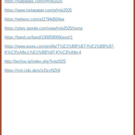
https://hubpages.com/@tyle2025
https://www.instapaper.com/p/tyle2025
https://writexo.com/a11794d504ee
https://sites.google.com/view/tyle2025/home
https://band.us/band/100059009/post/1
https://www.quora.com/profile/T%E1%BB%B7-l%E1%BB%87-
K%C3%A8o-L%E1%BB%87-K%C3%A8o-4
http://techou.jp/index.php?tyle2025
https://md.ctdo.de/s/izDzvNZh0