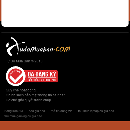
Tự Do Mua Bán © 2013
Quy chế hoạt động
Chính sách bảo mật thông tin cá nhân
Cơ chế giải quyết tranh chấp
Băng keo 3M
báo giá seo
thẻ tín dụng vib
thu mua laptop cũ giá cao
thu mua gaming cũ giá cao